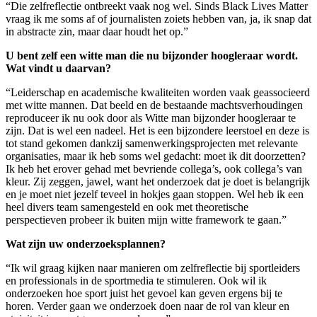
“Die zelfreflectie ontbreekt vaak nog wel. Sinds Black Lives Matter
vraag ik me soms af of journalisten zoiets hebben van, ja, ik snap dat
in abstracte zin, maar daar houdt het op.”
U bent zelf een witte man die nu bijzonder hoogleraar wordt.
Wat vindt u daarvan?
“Leiderschap en academische kwaliteiten worden vaak geassocieerd
met witte mannen. Dat beeld en de bestaande machtsverhoudingen
reproduceer ik nu ook door als Witte man bijzonder hoogleraar te
zijn. Dat is wel een nadeel. Het is een bijzondere leerstoel en deze is
tot stand gekomen dankzij samenwerkingsprojecten met relevante
organisaties, maar ik heb soms wel gedacht: moet ik dit doorzetten?
Ik heb het erover gehad met bevriende collega’s, ook collega’s van
kleur. Zij zeggen, jawel, want het onderzoek dat je doet is belangrijk
en je moet niet jezelf teveel in hokjes gaan stoppen. Wel heb ik een
heel divers team samengesteld en ook met theoretische
perspectieven probeer ik buiten mijn witte framework te gaan.”
Wat zijn uw onderzoeksplannen?
“Ik wil graag kijken naar manieren om zelfreflectie bij sportleiders
en professionals in de sportmedia te stimuleren. Ook wil ik
onderzoeken hoe sport juist het gevoel kan geven ergens bij te
horen. Verder gaan we onderzoek doen naar de rol van kleur en