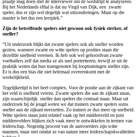
praatje mag doen met de interviewer om de wedstrijd te analyseren.
Bij het Nederlands elftal is dat nu Virgil van Dijk, een zwarte
speler, dus er zijn wel degelijk wat uitzonderingen. Maar op die
manier is het dus een leerplek.”
Zijn de betreffende spelers niet gewoon ook fysiek sterker, of
sneller?
“Uit onderzoek blijkt dat zwarte spelers ook als sneller worden
gezien, wanneer zwarte en witte spelers op posities staan die
dezelfde snelheid vereisen. Ik heb ook wel gehoordvan zwarte
voetballers zelf dat media ze als snel portretteren, terwijl ze uit de
praktijk weten dat hun teamgenoten bij looptrainingen sneller zijn.
Er is dus een bias die niet helemaal overeenkomt met de
werkelijkheid.
Tegelijkertijd is het heel complex. Voor de positie aan de zijkant van
het veld is snelheid vereist. Zwarte spelers die aan de zijkant staan,
zijn waarschijnlijk sneller dan spelers die centraal staan. Maar uit
onderzoek bij de jeugd weten we dat trainers zwarte spelers soms
sneller aan de zijkant neerzetten. Zo trainen ze dus meer op snelheid.
Witte spelers staan juist relatief vaak op het middenveld en juist
middenvelders blijken zich vaak meer te ontwikkelen in termen van
leiderschap. Negentig procent van de aanvoerders zijn witte
mannen, maar niet omdat ze van nature meer leiderschapskwaliteiten