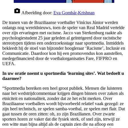
Afbeelding door:
Eva Gombár-Krishnan
De tranen van de Braziliaanse voetballer Vinícius Júnior werden
onlangs nog wereldnieuws, toen de speler van Real Madrid vertelde
over zijn ervaringen met racisme. Jacco van Sterkenburg raakte als
psychologiestudent 25 jaar geleden al geïntrigeerd door racistische
stereotypen tijdens een onderzoeksstage naar sportmedia. Inmiddels
bekleedt hij de stoel van bijzonder hoogleraar ‘Racisme’, Inclusie en
Communicatie. Daardoor kon hij een promovendus kon aanstellen,
medegefinancierd door de voetbalorganisaties Fare, FIFPRO en
UEFA.
In uw oratie noemt u sportmedia ‘learning sites’. Wat bedoelt u
daarmee?
“Sportmedia bereiken een heel groot publiek. Mensen die luisteren
naar het wedstrijdcommentaar krijgen dingen binnen over zaken als
etniciteit en nationaliteit, zonder dat ze het echt merken. Over
Braziliaanse voetballers wordt bijvoorbeeld relatief vaak gezegd: ze
zijn heel technisch, ze spelen samba-voetbal, ze spelen met flair. Dat
gaat tussen de oren zitten: oh, zo zijn Brazilianen. Over zwarte
sporters horen ze vaker dat die fysiek sterk, of snel zijn, terwijl ze
een witte man bijna altijd als de captain zien die na afloop een