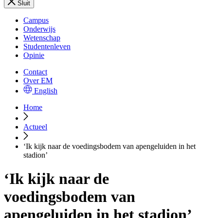
Sluit
Campus
Onderwijs
Wetenschap
Studentenleven
Opinie
Contact
Over EM
English
Home
Actueel
‘Ik kijk naar de voedingsbodem van apengeluiden in het
stadion’
‘Ik kijk naar de
voedingsbodem van
apengeluiden in het stadion’