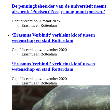
De penningbeheerder van de universiteit neemt
afscheid: ‘Poetsen? Nee, je mag nooit poetsen!’
Gepubliceerd op:
4 maart 2025
Erasmus en Rotterdam
‘Erasmus Verbindt’ verkleint kloof tussen
wetenschap en stad Rotterdam
Gepubliceerd op:
4 november 2020
Erasmus en Rotterdam
‘Erasmus Verbindt’ verkleint kloof tussen
wetenschap en stad Rotterdam
Gepubliceerd op:
4 november 2020
Erasmus en Rotterdam