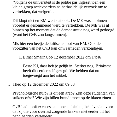
‘Volgens de universiteit is de politie pas ingezet toen een
kleine groep actievoerders na herhaaldelijk verzoek om te
vertrekken, dat weigerde.’
Dit klopt niet en EM weet dat ook. De ME was al binnen
voordat er gesommeerd werd te vertrekken. De ME was al
binnen op het moment dat de demonstratie nog werd gedoogd
(want het CvB zou langskomen).
Mis hier een beetje de kritische noot van EM. Ook de
voorzitter van het CvB kan onwaarheden verkondigen.
Elmer Smaling op 12 december 2022 om 14:46
Beste KJ, daar heb je gelijk in. Sterker nog, Brinksma
heeft dit eerder zelf gezegd. We hebben dat nu
toegevoegd aan het artikel.
Theo op 12 december 2022 om 09:33
Psychologische hulp? Is dit een grap? Zijn deze studenten van
suikers ofzo? Wie zijn billen brandt moet op de blaren zitten.
CvB had nooit excuses aan moeten bieden, behalve dan voor
dat zij die voor overlast zorgende krakers niet eerder uit het
pand hadden verwijderd.