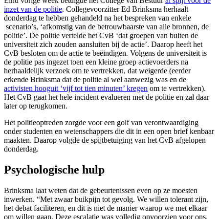
Eind vorige week betuigde het College van Bestuur
al spijt voor de
inzet van de politie
. Collegevoorzitter Ed Brinksma herhaalt
donderdag te hebben gehandeld na het bespreken van enkele
scenario’s, ‘afkomstig van de betrouwbaarste van alle bronnen, de
politie’. De politie vertelde het CvB ‘dat groepen van buiten de
universiteit zich zouden aansluiten bij de actie’. Daarop heeft het
CvB besloten om de actie te beëindigen. Volgens de universiteit is
de politie pas ingezet toen een kleine groep actievoerders na
herhaaldelijk verzoek om te vertrekken, dat weigerde (eerder
erkende Brinksma dat de politie al wel aanwezig was en de
activisten hooguit ‘vijf tot tien minuten’ kregen
om te vertrekken).
Het CvB gaat het hele incident evalueren met de politie en zal daar
later op terugkomen.
Het politieoptreden zorgde voor een golf van verontwaardiging
onder studenten en wetenschappers die dit in een open brief kenbaar
maakten. Daarop volgde de spijtbetuiging van het CvB afgelopen
donderdag.
Psychologische hulp
Brinksma laat weten dat de gebeurtenissen even op ze moesten
inwerken. “Met zwaar buikpijn tot gevolg. We willen tolerant zijn,
het debat faciliteren, en dit is niet de manier waarop we met elkaar
om willen gaan. Deze escalatie was volledig onvoorzien voor ons.