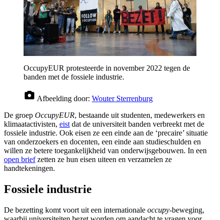
OccupyEUR protesteerde in november 2022 tegen de
banden met de fossiele industrie.
Afbeelding door:
Wouter Sterrenburg
De groep
OccupyEUR
, bestaande uit studenten, medewerkers en
klimaatactivisten,
eist
dat de universiteit banden verbreekt met de
fossiele industrie. Ook eisen ze een einde aan de ‘precaire’ situatie
van onderzoekers en docenten, een einde aan studieschulden en
willen ze betere toegankelijkheid van onderwijsgebouwen. In een
open brief
zetten ze hun eisen uiteen en verzamelen ze
handtekeningen.
Fossiele industrie
De bezetting komt voort uit een internationale
occupy-
beweging,
waarbij universiteiten bezet worden om aandacht te vragen voor