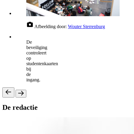
Afbeelding door:
Wouter Sterrenburg
De
beveiliging
controleert
op
studentenkaarten
bij
de
ingang.
De redactie