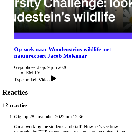
Op zoek naar Woudensteins wildlife met
natuurexpert Jacob Molenaar
Gepubliceerd op:
9 juli 2026
EM TV
Type artikel: Video
Reacties
12 reacties
Gigi op 28 november 2022 om 12:36
Great work by the students and staff. Now let’s see how
maturely the EUR management responds to the voice of the