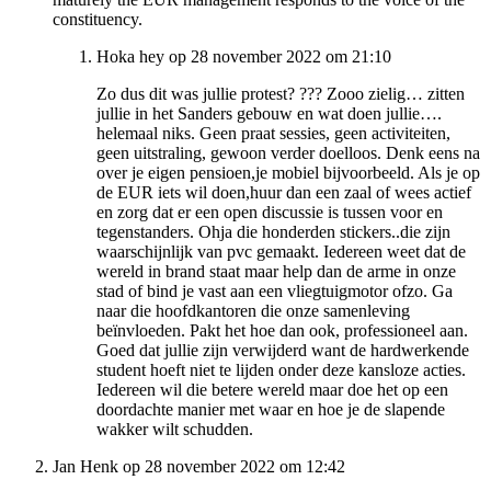
constituency.
Hoka hey op 28 november 2022 om 21:10
Zo dus dit was jullie protest? ??? Zooo zielig… zitten
jullie in het Sanders gebouw en wat doen jullie….
helemaal niks. Geen praat sessies, geen activiteiten,
geen uitstraling, gewoon verder doelloos. Denk eens na
over je eigen pensioen,je mobiel bijvoorbeeld. Als je op
de EUR iets wil doen,huur dan een zaal of wees actief
en zorg dat er een open discussie is tussen voor en
tegenstanders. Ohja die honderden stickers..die zijn
waarschijnlijk van pvc gemaakt. Iedereen weet dat de
wereld in brand staat maar help dan de arme in onze
stad of bind je vast aan een vliegtuigmotor ofzo. Ga
naar die hoofdkantoren die onze samenleving
beïnvloeden. Pakt het hoe dan ook, professioneel aan.
Goed dat jullie zijn verwijderd want de hardwerkende
student hoeft niet te lijden onder deze kansloze acties.
Iedereen wil die betere wereld maar doe het op een
doordachte manier met waar en hoe je de slapende
wakker wilt schudden.
Jan Henk op 28 november 2022 om 12:42