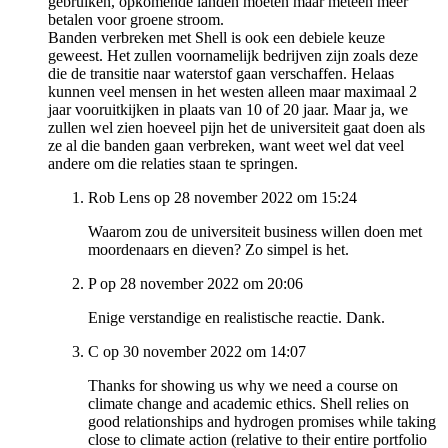
gebruiken, opkomende landen moeten maar meteen meer
betalen voor groene stroom.
Banden verbreken met Shell is ook een debiele keuze
geweest. Het zullen voornamelijk bedrijven zijn zoals deze
die de transitie naar waterstof gaan verschaffen. Helaas
kunnen veel mensen in het westen alleen maar maximaal 2
jaar vooruitkijken in plaats van 10 of 20 jaar. Maar ja, we
zullen wel zien hoeveel pijn het de universiteit gaat doen als
ze al die banden gaan verbreken, want weet wel dat veel
andere om die relaties staan te springen.
Rob Lens op 28 november 2022 om 15:24
Waarom zou de universiteit business willen doen met
moordenaars en dieven? Zo simpel is het.
P op 28 november 2022 om 20:06
Enige verstandige en realistische reactie. Dank.
C op 30 november 2022 om 14:07
Thanks for showing us why we need a course on
climate change and academic ethics. Shell relies on
good relationships and hydrogen promises while taking
close to climate action (relative to their entire portfolio