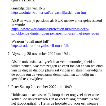
Quick TLDR’s:
Gasmiljarden van ING:
https://pointer.kro-ncrv.nl/de-gasmiljarden-van-ing
ABP en waar je pensioen als EUR medewerker geinvesteerd
in wordt:
https://www.worldanimalprotection.nl/nieuws/deze-
schokkende-dingen-doen-pensioenfondsen-met-jouw-poen
Waarom “Shell must fall”:
https://code-rood.org/nl/shell-must-fall/
Alyssa op 28 november 2022 om 19:14
Als de universiteit aangeeft haar verantwoordelijkheid te
willen nemen, waarom zeggen ze eerst toe dat er aan het eind
van de dag en dialoog plaats zal vinden en sturen vervolgens
de politie om de vreedzame demonstranten zo nodig met
geweld te verwijderen
Peter Sas op 2 december 2022 om 18:49
Hulde aan de activisten! Ik hoop dat er nog veel meer acties
komen, de universiteiten zijn al veel te lang afhankelijk van
het grootkapitaal… Het is de hoogste tijd voor een nieuwe