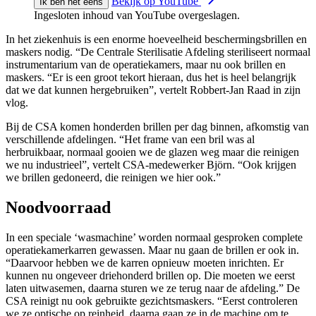
Bekijk op YouTube
Ik ben het eens
Ingesloten inhoud van YouTube overgeslagen.
In het ziekenhuis is een enorme hoeveelheid beschermingsbrillen en
maskers nodig. “De Centrale Sterilisatie Afdeling steriliseert normaal
instrumentarium van de operatiekamers, maar nu ook brillen en
maskers. “Er is een groot tekort hieraan, dus het is heel belangrijk
dat we dat kunnen hergebruiken”, vertelt Robbert-Jan Raad in zijn
vlog.
Bij de CSA komen honderden brillen per dag binnen, afkomstig van
verschillende afdelingen. “Het frame van een bril was al
herbruikbaar, normaal gooien we de glazen weg maar die reinigen
we nu industrieel”, vertelt CSA-medewerker Björn. “Ook krijgen
we brillen gedoneerd, die reinigen we hier ook.”
Noodvoorraad
In een speciale ‘wasmachine’ worden normaal gesproken complete
operatiekamerkarren gewassen. Maar nu gaan de brillen er ook in.
“Daarvoor hebben we de karren opnieuw moeten inrichten. Er
kunnen nu ongeveer driehonderd brillen op. Die moeten we eerst
laten uitwasemen, daarna sturen we ze terug naar de afdeling.” De
CSA reinigt nu ook gebruikte gezichtsmaskers. “Eerst controleren
we ze optische op reinheid, daarna gaan ze in de machine om te