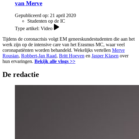
van Merve
Gepubliceerd op:
21 april 2020
Studenten op de IC
Type artikel: Video
Tijdens de coronacrisis volgt EM geneeskundestudenten die aan het
werk zijn op de intensive care van het Erasmus MC, waar veel
coronapatiënten worden behandeld. Wekelijks vertellen
Merve
Rousian
,
Robbert-Jan Raad
,
Britt Hoeven
en
Jasper Klasen
over
hun ervaringen.
Bekijk alle vlogs >>
De redactie