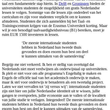
taal een fundamentele stap hierin. In
Delft
en
Groningen
bieden de
universiteiten studenten de mogelijkheid om gratis Nederlandse
lessen te volgen. Sommige van die lessen zijn onderdeel van het
curriculum en zijn voor studenten verplicht om te kunnen
afstuderen. Studenten die zich aanmelden bij het Taal- en
Trainingscentrum krijgen van de Erasmus Universiteit korting. Maar
wil je een benodigd taalvaardigheidsniveau (B1) bereiken, moet je
ruim EUR 1500 investeren in lessen.
‘De meeste internationale studenten
hebben in Nederland hun tweede thuis
gevonden en doen enorm hun best om deel
te kunnen uitmaken van de samenleving’
Begrijp me niet verkeerd. Ik ben er stellig van overtuigd dat
Nederlands niet moet verdwijnen als onderwijstaal op universiteiten.
Ik pleit er niet voor om alle programma’s Engeltalig te maken en
Engels de officiële taal van het academisch onderwijs te maken,
maar ik stel voor onderwijs te benaderen als een tweetalig project.
Laten we niet vervallen tot ‘zij versus wij’: internationale studenten
zijn niet hier om jullie Nederlandse identiteit uit te wissen, jullie
gangen te overspoelen, jullie economie aan te vallen of de kwaliteit
van jullie studie te verlagen. Integendeel! De meeste internationale
studenten hebben in Nederland hun tweede thuis gevonden en doen
enorm hun best om deel te kunnen uitmaken van de samenleving,