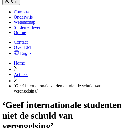
Sluit
Campus
Onderwijs
Wetenschap
Studentenleven
Opinie
Contact
Over EM
English
Home
Actueel
‘Geef internationale studenten niet de schuld van
verengelsing’
‘Geef internationale studenten
niet de schuld van
verengelsing’