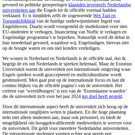
gevoerd en politieke groeperingen
klaagden tevergeefs Nederlandse
universiteiten aan
die Engels tot de officiële voertaal hadden
verklaard. Er is inmiddels zelfs de zogenoemde
Wet Taal en
Toegankelijkheid
van de huidige onderwijsminister Ingrid van
Engelshoven. Daarin wordt voorgesteld de studiekosten voor niet-
EU-studenten te verhogen, financiering van Nuffic te verlagen en
Engelstalige programma’s te beperken. Natuurlijk werd dit debat in
hun moedertaal gevoerd, waardoor wij, Engelstaligen, hiervan niet
op de hoogte waren en ons niet konden verdedigen.
We wonen in Nederland en Nederlands is de officiële taal, dus ik
begrijp de eis om Nederlands te spreken helemaal. Maar de Erasmus
Universiteit noemt de universiteit een internationale omgeving waar
Engels spreken wordt geaccepteerd en multiculturalisme wordt
gestimuleerd. Men gaat prat op de internationale focus en laat dit
continu blijken via de officiële pagina’s van de universiteit. Het
creëren van ‘wereldburgers’ is een van de ‘Erasmiaanse waarden’
die de universiteit zich voor het jaar 2024
ten doel heeft gesteld
.
Door dit internationale aspect heeft de universiteit zich hoog op de
internationale ranglijsten weten te plaatsen. En die hoge plaatsing
trekt niet alleen studenten aan, maar ook personeel, en biedt de
mogelijkheid om hooggekwalificeerde medewerkers te werven voor
de universiteit. Dit geldt voor meerdere Nederlandse universiteiten.
De internationale studenten vormen echter nog steeds een