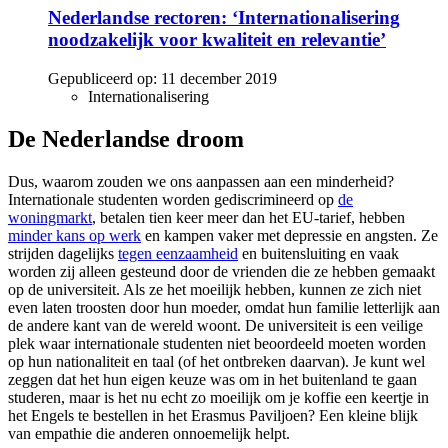
Nederlandse rectoren: ‘Internationalisering
noodzakelijk voor kwaliteit en relevantie’
Gepubliceerd op:
11 december 2019
Internationalisering
De Nederlandse droom
Dus, waarom zouden we ons aanpassen aan een minderheid?
Internationale studenten worden gediscrimineerd op
de
woningmarkt
, betalen tien keer meer dan het EU-tarief, hebben
minder kans op werk
en kampen vaker met depressie en angsten. Ze
strijden dagelijks
tegen eenzaamheid
en buitensluiting en vaak
worden zij alleen gesteund door de vrienden die ze hebben gemaakt
op de universiteit. Als ze het moeilijk hebben, kunnen ze zich niet
even laten troosten door hun moeder, omdat hun familie letterlijk aan
de andere kant van de wereld woont. De universiteit is een veilige
plek waar internationale studenten niet beoordeeld moeten worden
op hun nationaliteit en taal (of het ontbreken daarvan). Je kunt wel
zeggen dat het hun eigen keuze was om in het buitenland te gaan
studeren, maar is het nu echt zo moeilijk om je koffie een keertje in
het Engels te bestellen in het Erasmus Paviljoen? Een kleine blijk
van empathie die anderen onnoemelijk helpt.