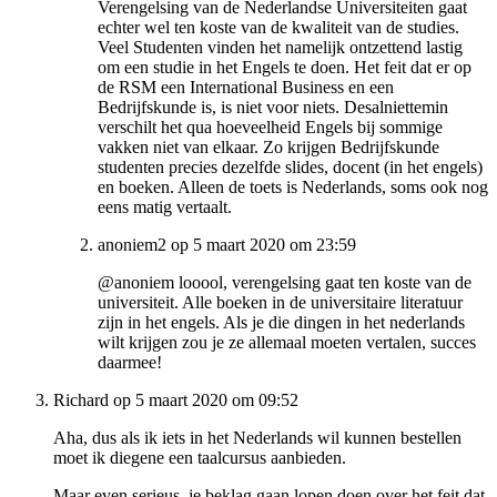
Verengelsing van de Nederlandse Universiteiten gaat
echter wel ten koste van de kwaliteit van de studies.
Veel Studenten vinden het namelijk ontzettend lastig
om een studie in het Engels te doen. Het feit dat er op
de RSM een International Business en een
Bedrijfskunde is, is niet voor niets. Desalniettemin
verschilt het qua hoeveelheid Engels bij sommige
vakken niet van elkaar. Zo krijgen Bedrijfskunde
studenten precies dezelfde slides, docent (in het engels)
en boeken. Alleen de toets is Nederlands, soms ook nog
eens matig vertaalt.
anoniem2 op 5 maart 2020 om 23:59
@anoniem looool, verengelsing gaat ten koste van de
universiteit. Alle boeken in de universitaire literatuur
zijn in het engels. Als je die dingen in het nederlands
wilt krijgen zou je ze allemaal moeten vertalen, succes
daarmee!
Richard op 5 maart 2020 om 09:52
Aha, dus als ik iets in het Nederlands wil kunnen bestellen
moet ik diegene een taalcursus aanbieden.
Maar even serieus, je beklag gaan lopen doen over het feit dat