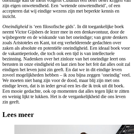
oneindige kan de mens volgens Cusanus een beter besef krijgen van
zijn eigen onwetendheid. Een ‘wetende onwetendheid’, of een
accepteren dat wij eindige wezens zijn met beperkte kennis en
inzicht.
Oneindigheid
is ‘een filosofische gids’. In dit toegankelijke boek
neemt Victor Gijsbers de lezer mee in een denkavontuur, door de
wijsbegeerte en de wiskunde van het oneindige; van grote denkers
zoals Aristoteles en Kant, tot erg verhelderende gedachten over
zaken als absolute en potentiële oneindigheid. Een ideaal boek voor
de vakantieperiode, die toch ook een tijd is van intellectuele
bezinning. Nadenken over het zinloze van het oneindige leert ons
berusten in onze eindigheid en laat zien hoe het feit dat alles ooit zal
eindigen het leven juist zin geeft. En dat we in dit eindige leven
zoveel mogelijkheden hebben – ik zou bijna zeggen ‘oneindig’ veel.
We moeten niet bang zijn voor de dood, maar blij zijn met ons
eindige leven, dat is in ieder geval een les die ik trok uit dit boek.
Een mooie gedachte, ook op momenten dat alles tegen lijkt te zitten
en weinig lijkt te lukken. Het is de vergankelijkheid die ons leven
zin geeft.
Lees meer