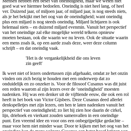
Mensen hebben een besef van oneindigheid, maar we weten niet
goed wat we hiermee bedoelen. Oneindig is niet heel lang, of heel
ver. Duizend jaar, of miljoen jaar, of miljard jaar, is nog steeds niets,
als je het bekijkt met het oog van de oneindigheid; want oneindig
plus een miljard is nog steeds oneindig. Miljard lichtjaren is ook
helemaal niets – en duizend miljard evenmin. Vanuit het perspectief
van het oneindige zal elke mogelijke wereld telkens opnieuw
moeten bestaan, ook die waarin we nu leven. Ook de situatie waarin
een mens zoals ik, op een aarde zoals deze, weer deze column
schrijft – en dat oneindig vaak.
'Het is de vergankelijkheid die ons leven
zin geeft'
Ik weet niet of lezers ondertussen zijn afgehaakt, omdat ze het onzin
vinden om zich bezig te houden met een onderwerp dat zo
onduidelijk en zo onzeker is. Voor de filosoof Cusanus was dit juist
een reden waarom al zijn lezers over de ‘oneindigheid’ moesten
nadenken. Hij was een denker uit de vijftiende eeuw, die ook een rol
heeft in het boek van Victor Gijsbers. Deze Cusanus deed allerlei
denkspelletjes met zijn lezers, om hen te laten nadenken vanuit het
perspectief van oneindigheid; zo liet hij zien hoe daarin de cirkel,
lijn, driehoek en vierkant zouden samenvallen in een oneindige
punt. Een vreemd idee en voor ons een onbegrijpelijke gedachte –
maar voor hem niet minder waar. Door te kijken met het oog van het