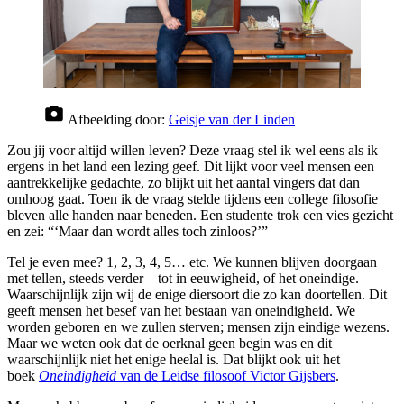
Afbeelding door:
Geisje van der Linden
Zou jij voor altijd willen leven? Deze vraag stel ik wel eens als ik
ergens in het land een lezing geef. Dit lijkt voor veel mensen een
aantrekkelijke gedachte, zo blijkt uit het aantal vingers dat dan
omhoog gaat. Toen ik de vraag stelde tijdens een college filosofie
bleven alle handen naar beneden. Een studente trok een vies gezicht
en zei: “‘Maar dan wordt alles toch zinloos?’”
Tel je even mee? 1, 2, 3, 4, 5… etc. We kunnen blijven doorgaan
met tellen, steeds verder – tot in eeuwigheid, of het oneindige.
Waarschijnlijk zijn wij de enige diersoort die zo kan doortellen. Dit
geeft mensen het besef van het bestaan van oneindigheid. We
worden geboren en we zullen sterven; mensen zijn eindige wezens.
Maar we weten ook dat de oerknal geen begin was en dit
waarschijnlijk niet het enige heelal is. Dat blijkt ook uit het
boek
Oneindigheid
van de Leidse filosoof Victor Gijsbers
.