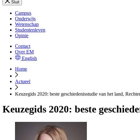
Sluit
Campus
Onderwijs
Wetenschap
Studentenleven
Opinie
Contact
Over EM
English
Home
Actueel
Keuzegids 2020: beste geschiedenisstudie van het land, Rechten
Keuzegids 2020: beste geschieden