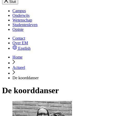
Sluit
Campus
Onderwijs
Wetenschap
Studentenleven
Opinie
Contact
Over EM
English
Home
Actueel
De koorddanser
De koorddanser