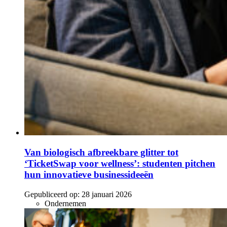
Van biologisch afbreekbare glitter tot
‘TicketSwap voor wellness’: studenten pitchen
hun innovatieve businessideeën
Gepubliceerd op:
28 januari 2026
Ondernemen