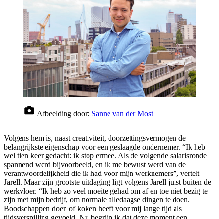
Afbeelding door:
Sanne van der Most
Volgens hem is, naast creativiteit, doorzettingsvermogen de
belangrijkste eigenschap voor een geslaagde ondernemer. “Ik heb
wel tien keer gedacht: ik stop ermee. Als de volgende salarisronde
spannend werd bijvoorbeeld, en ik me bewust werd van de
verantwoordelijkheid die ik had voor mijn werknemers”, vertelt
Jarell. Maar zijn grootste uitdaging ligt volgens Jarell juist buiten de
werkvloer. “Ik heb zo veel moeite gehad om af en toe niet bezig te
zijn met mijn bedrijf, om normale alledaagse dingen te doen.
Boodschappen doen of koken heeft voor mij lange tijd als
tijdsverspilling gevoeld. Nu begrijp ik dat deze moment een