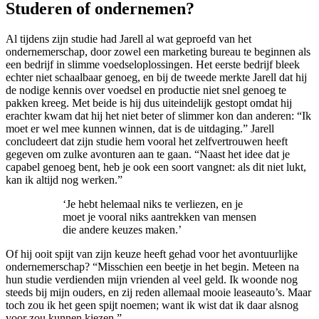
Studeren of ondernemen?
Al tijdens zijn studie had Jarell al wat geproefd van het
ondernemerschap, door zowel een marketing bureau te beginnen als
een bedrijf in slimme voedseloplossingen. Het eerste bedrijf bleek
echter niet schaalbaar genoeg, en bij de tweede merkte Jarell dat hij
de nodige kennis over voedsel en productie niet snel genoeg te
pakken kreeg. Met beide is hij dus uiteindelijk gestopt omdat hij
erachter kwam dat hij het niet beter of slimmer kon dan anderen: “Ik
moet er wel mee kunnen winnen, dat is de uitdaging.” Jarell
concludeert dat zijn studie hem vooral het zelfvertrouwen heeft
gegeven om zulke avonturen aan te gaan. “Naast het idee dat je
capabel genoeg bent, heb je ook een soort vangnet: als dit niet lukt,
kan ik altijd nog werken.”
‘Je hebt helemaal niks te verliezen, en je
moet je vooral niks aantrekken van mensen
die andere keuzes maken.’
Of hij ooit spijt van zijn keuze heeft gehad voor het avontuurlijke
ondernemerschap? “Misschien een beetje in het begin. Meteen na
hun studie verdienden mijn vrienden al veel geld. Ik woonde nog
steeds bij mijn ouders, en zij reden allemaal mooie leaseauto’s. Maar
toch zou ik het geen spijt noemen; want ik wist dat ik daar alsnog
voor zou kunnen kiezen.”