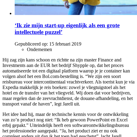
‘Ik zie mijn start-up eigenlijk als een grote
intellectuele puzzel’
Gepubliceerd op:
15 februari 2019
Ondernemen
Hij zag zijn kans schoon en richtte na zijn master Finance and
Investments aan de EUR het bedrijf Shypple op, dat het proces
automatiseerde tot een digitaal platform waarop je je container kan
volgen alsof het een Bol.com-bestelling is. “We zijn een soort
reisbureau voor intercontinentaal vrachtverkeer. Als toerist kun je via
Expedia makkelijk je reis boeken: zowel je vliegtuigstoel als het
hotel en de transfer van het vliegveld. Wij doen dat voor bedrijven,
maar regelen dan de zeevrachtdienst, de douane-afhandeling, en het
transport vanaf de haven”, legt Jarell uit.
Het idee had hij, maar de technische kennis voor de ontwikkeling
van zo’n product nog niet: “Ik heb gewoon PowerPoint en Excel
erbij gepakt.” Uiteindelijk heeft een softwareontwikkelingsbureau
het professioneler aangepakt. “Ja, het product ziet er nu ook
compleet anders uit dan ik het toen had geschetst”, lacht Jarell.