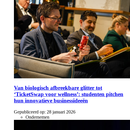
Van biologisch afbreekbare glitter tot
‘TicketSwap voor wellness’: studenten pitchen
hun innovatieve businessideeën
Gepubliceerd op:
28 januari 2026
Ondernemen