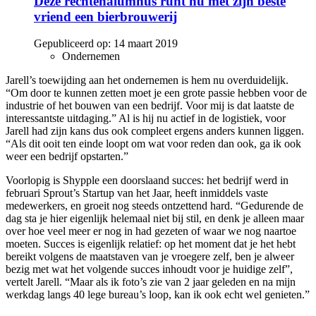
Deze rechtenalumnus runt nu met zijn beste
vriend een bierbrouwerij
Gepubliceerd op:
14 maart 2019
Ondernemen
Jarell’s toewijding aan het ondernemen is hem nu overduidelijk.
“Om door te kunnen zetten moet je een grote passie hebben voor de
industrie of het bouwen van een bedrijf. Voor mij is dat laatste de
interessantste uitdaging.” Al is hij nu actief in de logistiek, voor
Jarell had zijn kans dus ook compleet ergens anders kunnen liggen.
“Als dit ooit ten einde loopt om wat voor reden dan ook, ga ik ook
weer een bedrijf opstarten.”
Voorlopig is Shypple een doorslaand succes: het bedrijf werd in
februari Sprout’s Startup van het Jaar, heeft inmiddels vaste
medewerkers, en groeit nog steeds ontzettend hard. “Gedurende de
dag sta je hier eigenlijk helemaal niet bij stil, en denk je alleen maar
over hoe veel meer er nog in had gezeten of waar we nog naartoe
moeten. Succes is eigenlijk relatief: op het moment dat je het hebt
bereikt volgens de maatstaven van je vroegere zelf, ben je alweer
bezig met wat het volgende succes inhoudt voor je huidige zelf”,
vertelt Jarell. “Maar als ik foto’s zie van 2 jaar geleden en na mijn
werkdag langs 40 lege bureau’s loop, kan ik ook echt wel genieten.”