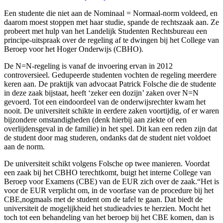
Een studente die niet aan de Nominaal = Normaal-norm voldeed, en
daarom moest stoppen met haar studie, spande de rechtszaak aan. Ze
probeert met hulp van het Landelijk Studenten Rechtsbureau een
principe-uitspraak over de regeling af te dwingen bij het College van
Beroep voor het Hoger Onderwijs (CBHO).
De N=N-regeling is vanaf de invoering ervan in 2012
controversieel. Gedupeerde studenten vochten de regeling meerdere
keren aan. De praktijk van advocaat Patrick Folsche die de studente
in deze zaak bijstaat, heeft ‘zeker een dozijn’ zaken over N=N
gevoerd. Tot een eindoordeel van de onderwijsrechter kwam het
nooit. De universiteit schikte in eerdere zaken voortijdig, of er waren
bijzondere omstandigheden (denk hierbij aan ziekte of een
overlijdensgeval in de familie) in het spel. Dit kan een reden zijn dat
de student door mag studeren, ondanks dat de student niet voldoet
aan de norm.
De universiteit schikt volgens Folsche op twee manieren. Voordat
een zaak bij het CBHO terechtkomt, buigt het interne College van
Beroep voor Examens (CBE) van de EUR zich over de zaak.“Het is
voor de EUR verplicht om, in de voorfase van de procedure bij het
CBE,nogmaals met de student om de tafel te gaan. Dat biedt de
universiteit de mogelijkheid het studieadvies te herzien. Mocht het
toch tot een behandeling van het beroep bij het CBE komen, dan is