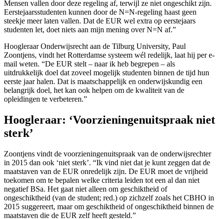
Mensen vallen door deze regeling af, terwijl ze niet ongeschikt zijn.
Eerstejaarsstudenten kunnen door de N=N-regeling haast geen
steekje meer laten vallen. Dat de EUR wel extra op eerstejaars
studenten let, doet niets aan mijn mening over N=N af.”
Hoogleraar Onderwijsrecht aan de Tilburg University, Paul
Zoontjens, vindt het Rotterdamse systeem wél redelijk, laat hij per e-
mail weten. “De EUR stelt – naar ik heb begrepen – als
uitdrukkelijk doel dat zoveel mogelijk studenten binnen de tijd hun
eerste jaar halen. Dat is maatschappelijk en onderwijskundig een
belangrijk doel, het kan ook helpen om de kwaliteit van de
opleidingen te verbeteren.”
Hoogleraar: ‘Voorzieningenuitspraak niet
sterk’
Zoontjens vindt de voorzieningenuitspraak van de onderwijsrechter
in 2015 dan ook ‘niet sterk’. “Ik vind niet dat je kunt zeggen dat de
maatstaven van de EUR onredelijk zijn. De EUR moet de vrijheid
toekomen om te bepalen welke criteria leiden tot een al dan niet
negatief BSa. Het gaat niet alleen om geschiktheid of
ongeschiktheid (van de student; red.) op zichzelf zoals het CBHO in
2015 suggereert, maar om geschiktheid of ongeschiktheid binnen de
maatstaven die de EUR zelf heeft gesteld.”