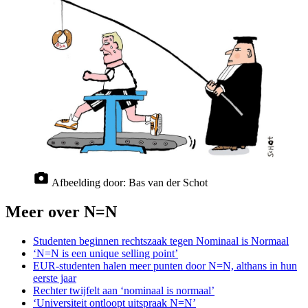
Afbeelding door:
Bas van der Schot
Meer over N=N
Studenten beginnen rechtszaak tegen Nominaal is Normaal
‘N=N is een unique selling point’
EUR-studenten halen meer punten door N=N, althans in hun
eerste jaar
Rechter twijfelt aan ‘nominaal is normaal’
‘Universiteit ontloopt uitspraak N=N’