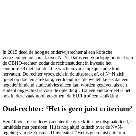
In 2015 deed de hoogste onderwijsrechter al een kritische
voorzieningenuitspraak over N=N. Dat is een voorlopig oordeel van
de CBHO-rechter, zodat de rechtenstudent in kwestie het
eindoordeel niet hoefde af te wachten voor hij zijn studie kon
hervatten. De rechter vroeg zich in de uitspraak af, of N=N zich,
‘gelet op doel en strekking, verdraagt met de wettelijke eis dat een
negatief bindend studieadvies alleen kan worden gegeven als een
student ongeschikt is voor de opleiding’. Tot een eindoordeel is het
ook in deze zaak nooit gekomen: de EUR trof een schikking.
Oud-rechter: ‘Het is geen juist criterium’
Ben Olivier, de onderwijsrechter die deze kritische uitspraak deed, is
inmiddels met pensioen. Hij is nog altijd kritisch over de N=N-
regeling van de Erasmus Universiteit. “Het is geen juist criterium.