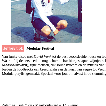
Jeffrey tipt:
Modular Festival
Van funky disco met
David Vunk
tot de best beoordeelde house en tec
Waar ik bij de eerste editie nog achter de bar biertjes tapte, wijntjes s
Maasboulevard
), fijne mensen, dik soundsysteem en de muziek van fa
bieden de foodtrucks een breed scala aan dat gaat van
vegan
tot Vietn
Modularplaylist gemaakt. Speciaal voor jou, om alvast in de stemmin
Zaterdag 1 juli // Park Maasboulevard // 32,50 euro