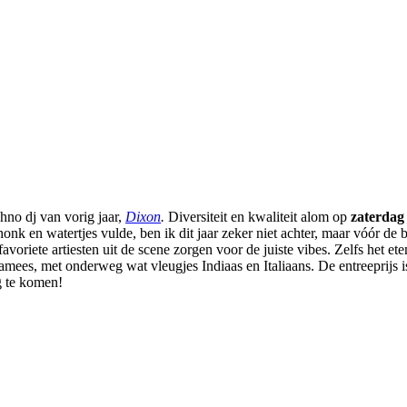
hno dj van vorig jaar,
Dixon
.
Diversiteit en kwaliteit alom op
zaterdag 
chonk en watertjes vulde, ben ik dit jaar zeker niet achter, maar vóór de b
voriete artiesten uit de scene zorgen voor de juiste vibes. Zelfs het ete
amees, met onderweg wat vleugjes Indiaas en Italiaans. De entreeprijs 
g te komen!