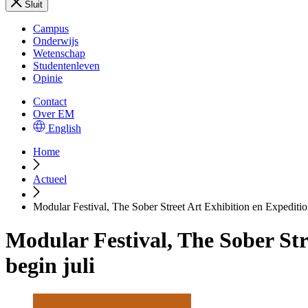
Sluit
Campus
Onderwijs
Wetenschap
Studentenleven
Opinie
Contact
Over EM
English
Home
Actueel
Modular Festival, The Sober Street Art Exhibition en Expedition
Modular Festival, The Sober Stre
begin juli