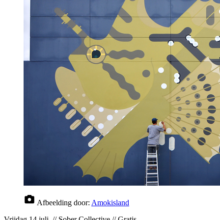
Afbeelding door:
Amokisland
Vrijdag 14 juli // Sober Collective // Gratis