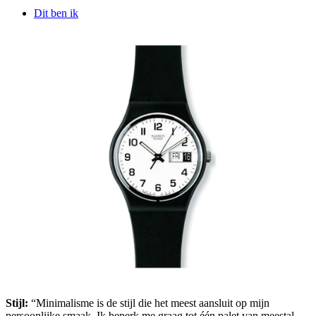
Dit ben ik
Stijl:
“Minimalisme is de stijl die het meest aansluit op mijn
persoonlijke smaak. Ik beperk me graag tot één palet van meestal