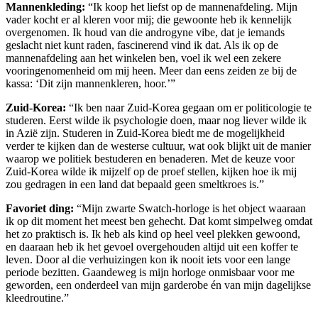
Mannenkleding:
“Ik koop het liefst op de mannenafdeling. Mijn
vader kocht er al kleren voor mij; die gewoonte heb ik kennelijk
overgenomen. Ik houd van die androgyne vibe, dat je iemands
geslacht niet kunt raden, fascinerend vind ik dat. Als ik op de
mannenafdeling aan het winkelen ben, voel ik wel een zekere
vooringenomenheid om mij heen. Meer dan eens zeiden ze bij de
kassa: ‘Dit zijn mannenkleren, hoor.’”
Zuid-Korea:
“Ik ben naar Zuid-Korea gegaan om er politicologie te
studeren. Eerst wilde ik psychologie doen, maar nog liever wilde ik
in Azië zijn. Studeren in Zuid-Korea biedt me de mogelijkheid
verder te kijken dan de westerse cultuur, wat ook blijkt uit de manier
waarop we politiek bestuderen en benaderen. Met de keuze voor
Zuid-Korea wilde ik mijzelf op de proef stellen, kijken hoe ik mij
zou gedragen in een land dat bepaald geen smeltkroes is.”
Favoriet ding:
“Mijn zwarte Swatch-horloge is het object waaraan
ik op dit moment het meest ben gehecht. Dat komt simpelweg omdat
het zo praktisch is. Ik heb als kind op heel veel plekken gewoond,
en daaraan heb ik het gevoel overgehouden altijd uit een koffer te
leven. Door al die verhuizingen kon ik nooit iets voor een lange
periode bezitten. Gaandeweg is mijn horloge onmisbaar voor me
geworden, een onderdeel van mijn garderobe én van mijn dagelijkse
kleedroutine.”