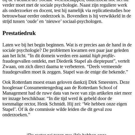
verder moet met de sociale psychologie. Naast zijn reguliere werk
als onderzoeker en docent, test hij namelijk via replicatiestudies hoe
betrouwbaar eerder onderzoek is. Bovendien is hij verwikkeld in de
strijd tussen ‘oude’ en ‘nieuwe’ sociaal-psychologen.
Prestatiedruk
Laten we bij het begin beginnen. Wat is er precies aan de hand in de
sociale psychologie? De problemen kwamen een paar jaar geleden
aan het licht. “In dit domein werden een aantal
high profile
-
fraudegevallen ontdekt, met Diederik Stapel als dieptepunt”, vertelt
Zwaan, om zich direct daarna te verbeteren. “Deels vermeende
fraudegevallen moet ik zeggen. Stapel was de enige die bekende.”
Ook Rotterdam moest eraan geloven dankzij Dirk Smeesters. Deze
hoogleraar Consumentengedrag aan de Rotterdam School of
Management had de ruwe data van twee van zijn artikelen niet meer
ter inzage beschikbaar. “In die tijd werd ik gebeld door de
toenmalige rector, Henk Schmidt. Hij zei: ‘We hebben onze eigen
Stapel’. Of ik de commissie wilde leiden die dit geval zou
onderzoeken.”