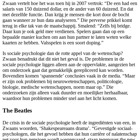
Zwaan vertelt hoe het was toen hij in 2007 vertrok: “De een had een
salaris van 150 duizend dollar, en de ander van 60 duizend. En dat
met dezelfde functie. Dan krijg je mensen die kort door de bocht
gaan wanneer ze hun data analyseren.” Die perverse prikkel komt
terug in elke tak van de maatschappij. Smalend: “Zelfs bij bridge.
Daar kun je ook geld mee verdienen. Spelers gaan dan op een
bepaalde manier kuchen om aan hun partner te laten weten welke
kaarten ze hebben. Valsspelen is een soort doping.”
Is sociale psychologie dan de rotte appel van de wetenschap?
Zwaan benadrukt dat dit niet het geval is. De problemen in de
sociale psychologie liggen alleen aan de oppervlakte, aangezien het
om onderzoek gaat dat gemakkelijk gerepliceerd kan worden.
Bovendien komen ‘spannende’ conclusies vaak in de media. “Maar
er zijn ook problemen bij neurowetenschappen, politicologie,
biologie, medische wetenschappen, noem maar op.” Die
onderzoeken zijn alleen vaak duurder en moeilijker herhaalbaar,
waardoor hun problemen minder snel aan het licht komen.
The Beatles
De crisis in de sociale psychologie heeft de ingrediënten van een, in
Zwaans woorden, ‘Shakespeareaans drama’. “Gevestigde sociaal-
psychologen, die het gevoel hebben dat hun carrière of nalatenschap
net voor hun pensioen wordt weggevaagd, staan tegenover
the new