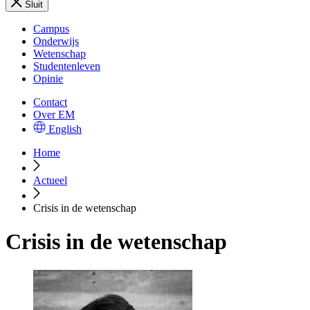
Sluit
Campus
Onderwijs
Wetenschap
Studentenleven
Opinie
Contact
Over EM
English
Home
Actueel
Crisis in de wetenschap
Crisis in de wetenschap