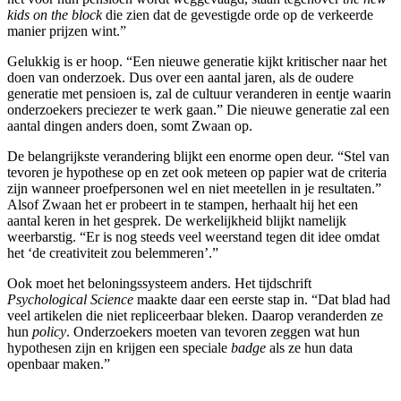
kids on the block
die zien dat de gevestigde orde op de verkeerde
manier prijzen wint.”
Gelukkig is er hoop. “Een nieuwe generatie kijkt kritischer naar het
doen van onderzoek. Dus over een aantal jaren, als de oudere
generatie met pensioen is, zal de cultuur veranderen in eentje waarin
onderzoekers preciezer te werk gaan.” Die nieuwe generatie zal een
aantal dingen anders doen, somt Zwaan op.
De belangrijkste verandering blijkt een enorme open deur. “Stel van
tevoren je hypothese op en zet ook meteen op papier wat de criteria
zijn wanneer proefpersonen wel en niet meetellen in je resultaten.”
Alsof Zwaan het er probeert in te stampen, herhaalt hij het een
aantal keren in het gesprek. De werkelijkheid blijkt namelijk
weerbarstig. “Er is nog steeds veel weerstand tegen dit idee omdat
het ‘de creativiteit zou belemmeren’.”
Ook moet het beloningssysteem anders. Het tijdschrift
Psychological Science
maakte daar een eerste stap in. “Dat blad had
veel artikelen die niet repliceerbaar bleken. Daarop veranderden ze
hun
policy
. Onderzoekers moeten van tevoren zeggen wat hun
hypothesen zijn en krijgen een speciale
badge
als ze hun data
openbaar maken.”