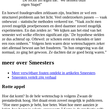
‘De rector zei tegen me: ‘We hebben onze
eigen Stapel”
En hoewel fraudegevallen zeldzaam zijn, brachten ze wel een
structureel probleem aan het licht. Veel onderzoekers passen — vaak
onbewust – statistische methoden verkeerd toe. “Vaak zocht men
zoveel mogelijk proefpersonen en deed daarmee zoveel mogelijk
experimenten. En dan zeiden ze: ‘We kijken aan het eind van het
semester wel welke effecten significant zijn.’ De hypothese stelden
ze dus achteraf op. Oftewel: ze schoten eerst en tekenden er later
een roos omheen.” Volgens hem waren deze wetenschappers zeker
niet allemaal bewust aan het frauderen. ”In hun omgeving was dat
normaal, zo ging het gewoon. Ze dachten dat ze goed bezig waren.”
meer over Smeesters
Meer verwijtbare fouten ontdekt in artikelen Smeesters
Smeesters vertelt zijn verhaal
Rotte appel
Hoe dat komt? In de hele wetenschap is volgens Zwaan de
prestatiedruk hoog. Het draait erom zoveel mogelijk te publiceren.
“Hoe meer papers je hebt, hoe beter. Want hoe meer aanzien je