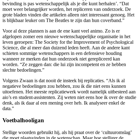
bevinding is pas wetenschappelijk als je die kunt herhalen’. “Dat
moet weer belangrijker worden, het repliceren van onderzoek. De
grote bladen vinden die artikelen alleen niet interessant genoeg. Het
is blijkbaar leuker om The Beatles te zijn dan hun coverband.”
Voor al deze plannen is aan de ene kant veel animo. Zo is er
afgelopen zomer een nieuwe wetenschappelijke organisatie in het
leven geroepen: The Society for the Improvement of Psychological
Science, die al meer dan duizend leden heeft. Aan de andere kant
schieten sommige wetenschappers in een defensieve houding
wanneer ze merken dat hun onderzoek niet gerepliceerd kan
worden. “Ze zeggen dan: die lui zijn incompetent en ze hebben
slechte bedoelingen.”
Volgens Zwaan is dat nooit de insteek bij replicaties. “Als ik al
negatieve bedoelingen zou hebben, zou ik die niet eens kunnen
uitoefenen. Het meeste replicatiewerk wordt namelijk uitbesteed aan
aio’s en student-assistenten. Zij weten niet eens hoe ik over de studie
denk, als ik daar al een mening over heb. Ik analyseer enkel de
data.”
Voetbalhooligan
Stellige woorden gebruikt hij, als hij praat over de ‘cultuuromslag’
die moet plaatsvinden in de wetenschap. Maar hoe stelliger de