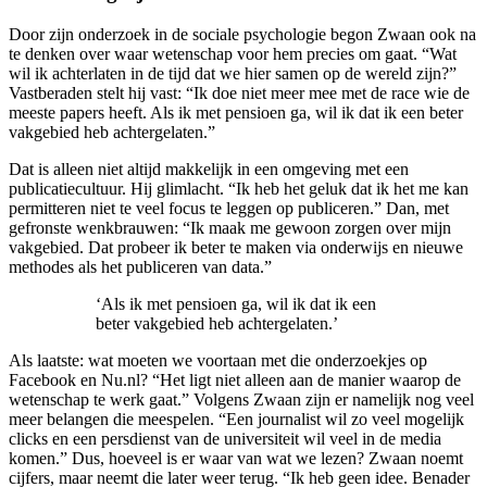
Door zijn onderzoek in de sociale psychologie begon Zwaan ook na
te denken over waar wetenschap voor hem precies om gaat. “Wat
wil ik achterlaten in de tijd dat we hier samen op de wereld zijn?”
Vastberaden stelt hij vast: “Ik doe niet meer mee met de race wie de
meeste papers heeft. Als ik met pensioen ga, wil ik dat ik een beter
vakgebied heb achtergelaten.”
Dat is alleen niet altijd makkelijk in een omgeving met een
publicatiecultuur. Hij glimlacht. “Ik heb het geluk dat ik het me kan
permitteren niet te veel focus te leggen op publiceren.” Dan, met
gefronste wenkbrauwen: “Ik maak me gewoon zorgen over mijn
vakgebied. Dat probeer ik beter te maken via onderwijs en nieuwe
methodes als het publiceren van data.”
‘Als ik met pensioen ga, wil ik dat ik een
beter vakgebied heb achtergelaten.’
Als laatste: wat moeten we voortaan met die onderzoekjes op
Facebook en Nu.nl? “Het ligt niet alleen aan de manier waarop de
wetenschap te werk gaat.” Volgens Zwaan zijn er namelijk nog veel
meer belangen die meespelen. “Een journalist wil zo veel mogelijk
clicks en een persdienst van de universiteit wil veel in de media
komen.” Dus, hoeveel is er waar van wat we lezen? Zwaan noemt
cijfers, maar neemt die later weer terug. “Ik heb geen idee. Benader