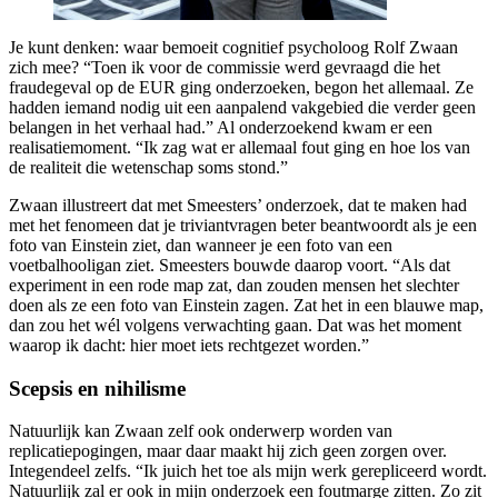
Je kunt denken: waar bemoeit cognitief psycholoog Rolf Zwaan
zich mee? “Toen ik voor de commissie werd gevraagd die het
fraudegeval op de EUR ging onderzoeken, begon het allemaal. Ze
hadden iemand nodig uit een aanpalend vakgebied die verder geen
belangen in het verhaal had.” Al onderzoekend kwam er een
realisatiemoment. “Ik zag wat er allemaal fout ging en hoe los van
de realiteit die wetenschap soms stond.”
Zwaan illustreert dat met Smeesters’ onderzoek, dat te maken had
met het fenomeen dat je triviantvragen beter beantwoordt als je een
foto van Einstein ziet, dan wanneer je een foto van een
voetbalhooligan ziet. Smeesters bouwde daarop voort. “Als dat
experiment in een rode map zat, dan zouden mensen het slechter
doen als ze een foto van Einstein zagen. Zat het in een blauwe map,
dan zou het wél volgens verwachting gaan. Dat was het moment
waarop ik dacht: hier moet iets rechtgezet worden.”
Scepsis en nihilisme
Natuurlijk kan Zwaan zelf ook onderwerp worden van
replicatiepogingen, maar daar maakt hij zich geen zorgen over.
Integendeel zelfs. “Ik juich het toe als mijn werk gerepliceerd wordt.
Natuurlijk zal er ook in mijn onderzoek een foutmarge zitten. Zo zit