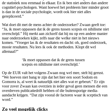
de statistiek nou eenmaal in elkaar. En ik ben niet anders dan andere
cognitief-psychologen. Want hoewel het probleem hier minder groot
is dan in de sociale psychologie, wordt ook hier niet alles
gerepliceerd.”
Wat doet dit met de mens achter de onderzoeker? Zwaan geeft toe:
“Ja, ik moet oppassen dat ik de grens tussen scepsis en nihilisme niet
overschrijd.” Hij merkt aan zichzelf dat hij nu op een andere manier
naar onderzoeken kijkt, zelfs naar die welke niet in het nieuws
komen. “Vroeger las ik de resultaten en dacht: oh, goed onderzoek,
mooie resultaten. Nu lees ik ook de methoden. Klopt dit wel
allemaal?”
‘Ik moet oppassen dat ik de grens tussen
scepsis en nihilisme niet overschrijd.’
Op de EUR valt het volgens Zwaan nog wel mee, stelt hij gerust.
“We hoeven niet bang te zijn dat het hier een soort Sodom en
Gomorra is, al weet ik natuurlijk niet alles wat er gebeurt.” Er zijn
voor zover Zwaan kan overzien in ieder geval geen mensen die een
overdreven publicatiedrift hebben of die buitensporige media-
aandacht krijgen. “Dat zijn vooral de factoren waar ik sceptisch van
word.”
Zo veel mogelijk clicks