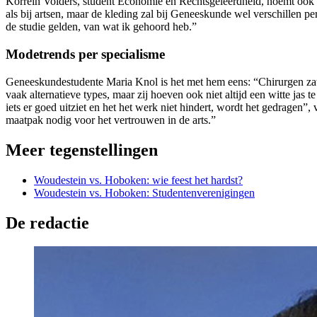
Korrein Volders, student Economie en Rechtsgeleerdheid, noemt ook p
als bij artsen, maar de kleding zal bij Geneeskunde wel verschillen per
de studie gelden, van wat ik gehoord heb.”
Modetrends per specialisme
Geneeskundestudente Maria Knol is het met hem eens: “Chirurgen zate
vaak alternatieve types, maar zij hoeven ook niet altijd een witte jas 
iets er goed uitziet en het het werk niet hindert, wordt het gedragen”,
maatpak nodig voor het vertrouwen in de arts.”
Meer tegenstellingen
Woudestein vs. Hoboken: wie feest het hardst?
Woudestein vs. Hoboken: Studentenverenigingen
De redactie