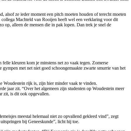
d, alsof ze ieder moment een pitch moeten houden of terecht moeten
 collega Machteld van Rooijen heeft wel een verklaring voor dit
zo op, alleen de mensen die in pak lopen. Dan trek je snel de
 felle kleuren kom je minstens net zo vaak tegen. Zomerse
de gympen met net niet goed schoongemaakte zwarte smurrie van het
 Woudestein rijk is, zijn hier minder vaak te vinden.
erde jaar zit. “Over het algemeen zijn studenten op Woudestein meer
zit, is dit ook opgevallen.
demeisjes meestal helemaal niet zo opvallend gekleed vind”, zegt
uitspringen bij Geneeskunde”, licht hij toe.