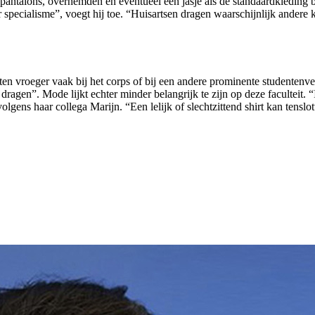
antalons, overhemden en eventueel een jasje als de standaardkleding b
 specialisme”, voegt hij toe. “Huisartsen dragen waarschijnlijk andere k
n vroeger vaak bij het corps of bij een andere prominente studentenve
te dragen”. Mode lijkt echter minder belangrijk te zijn op deze facultei
 volgens haar collega Marijn. “Een lelijk of slechtzittend shirt kan tens