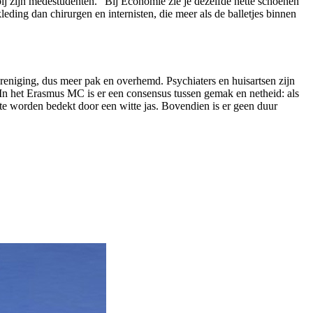
ij zijn medestudenten. “Bij Economie zie je dezelfde nette schoenen
leding dan chirurgen en internisten, die meer als de balletjes binnen
reniging, dus meer pak en overhemd. Psychiaters en huisartsen zijn
t. “In het Erasmus MC is er een consensus tussen gemak en netheid: als
lotte worden bedekt door een witte jas. Bovendien is er geen duur