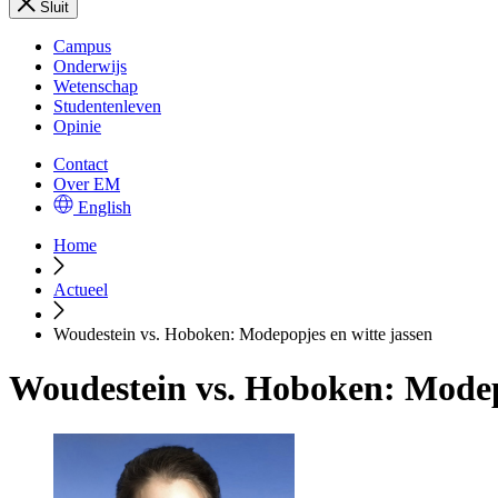
Sluit
Campus
Onderwijs
Wetenschap
Studentenleven
Opinie
Contact
Over EM
English
Home
Actueel
Woudestein vs. Hoboken: Modepopjes en witte jassen
Woudestein vs. Hoboken: Modepo