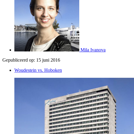
Mila Ivanova
Gepubliceerd op:
15 juni 2016
Woudestein vs. Hoboken