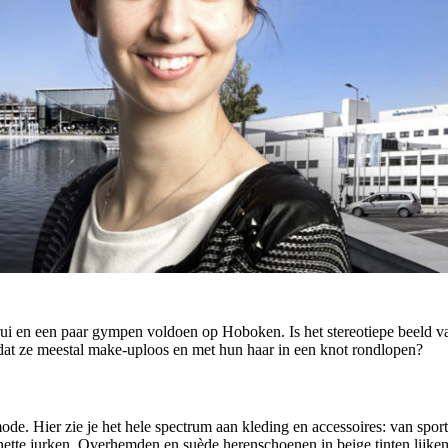
trui en een paar gympen voldoen op Hoboken. Is het stereotiepe beeld 
dat ze meestal make-uploos en met hun haar in een knot rondlopen?
mode. Hier zie je het hele spectrum aan kleding en accessoires: van spor
 nette jurken. Overhemden en suède herenschoenen in beige tinten lijken