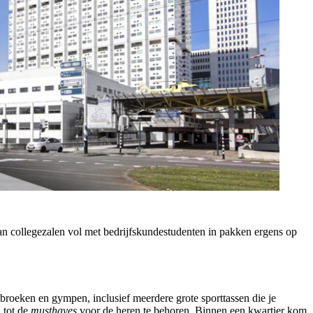
van collegezalen vol met bedrijfskundestudenten in pakken ergens op
tbroeken en gympen, inclusief meerdere grote sporttassen die je
 tot de
musthaves
voor de heren te behoren. Binnen een kwartier kom