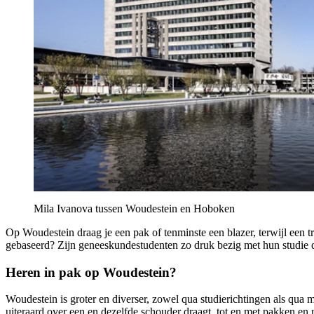
Mila Ivanova tussen Woudestein en Hoboken
Op Woudestein draag je een pak of tenminste een blazer, terwijl een 
gebaseerd? Zijn geneeskundestudenten zo druk bezig met hun studie 
Heren in pak op Woudestein?
Woudestein is groter en diverser, zowel qua studierichtingen als qua 
uiteraard over een en dezelfde schouder draagt, tot en met pakken en