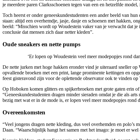
je meerdere paren Clarksschoenen tegen van een en hetzelfde model, i
Toch heerst er onder geneeskundestudenten een ander beeld van hun c
staan: altijd een overhemdje, jasje, dasje en schoenen met hakken, o
beeld: “Misschien wordt op Woudestein vaker van je verwacht dat je in
conclusie dat mensen zich daar netter kleden”.
Oude sneakers en nette pumps
‘Er lopen op Woudestein veel meer modepopjes rond da
De nette jurken met hoge hakken eronder vind je uiteraard sneller o
opvallende broeken met een print, lange prominente kettingen en opg
feest gisteravond zijn voor de oplettende observator ook te vinden op
Op Hoboken komen glitters en spijkerbroeken met grote gaten erin of b
“Geneeskundestudenten dragen minder sieraden omdat je die als arts n
bezig met wat er in de mode is, er lopen veel meer modepopjes rond da
Overeenkomsten
“Veel jongens dragen nette kleding, dus veel overhemden en polo’s me
Daan. “Waarschijnlijk hangt het samen met het imago: je moet er wel ee