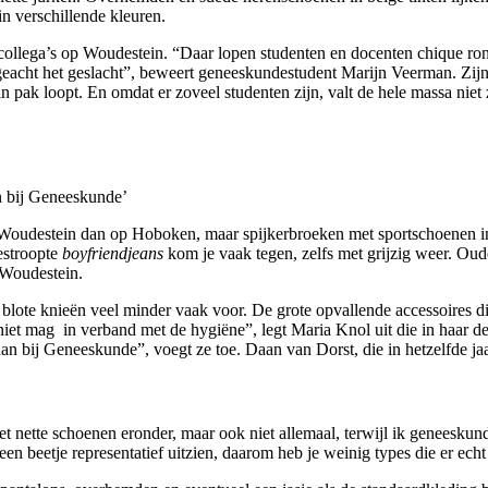
n verschillende kleuren.
ollega’s op Woudestein. “Daar lopen studenten en docenten chique ron
ngeacht het geslacht”, beweert geneeskundestudent Marijn Veerman. Zijn
 pak loopt. En omdat er zoveel studenten zijn, valt de hele massa niet 
n bij Geneeskunde’
p Woudestein dan op Hoboken, maar spijkerbroeken met sportschoenen in
estroopte
boyfriendjeans
kom je vaak tegen, zelfs met grijzig weer. Ou
 Woudestein.
lote knieën veel minder vaak voor. De grote opvallende accessoires die
iet mag in verband met de hygiëne”, legt Maria Knol uit die in haar d
n bij Geneeskunde”, voegt ze toe. Daan van Dorst, die in hetzelfde jaar 
t nette schoenen eronder, maar ook niet allemaal, terwijl ik geneeskun
n beetje representatief uitzien, daarom heb je weinig types die er echt 