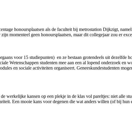
age honoursplaatsen als de faculteit bij metrostation Dijkzigt, namelijk
zijn momenteel geen honoursplaatsen, maar dit collegejaar zou er exce
gaans voor 15 studiepunten) en ze bestaan grotendeels uit dezelfde ho
 Sociale Wetenschappen studenten mee aan een al lopend onderzoek en
odules en sociale activiteiten organiseert. Geneeskundestudenten mogen
werkelijke kansen op een plekje in de klas vol pareltjes: niet alle stu
eit. Een mooie kans voor degenen die wat anders willen (of bij hun eig