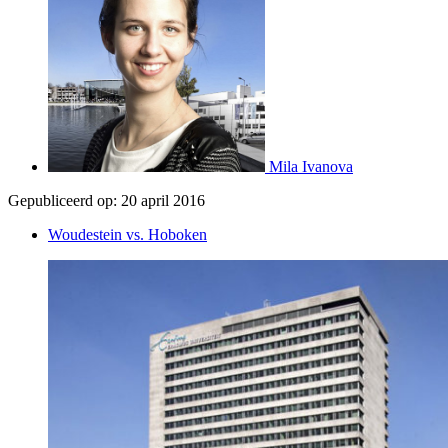
Mila Ivanova
Gepubliceerd op:
20 april 2016
Woudestein vs. Hoboken