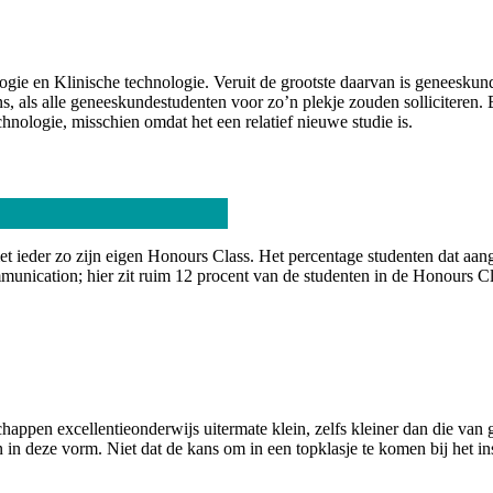
ie en Klinische technologie. Veruit de grootste daarvan is geneeskun
ns, als alle geneeskundestudenten voor zo’n plekje zouden solliciteren. B
nologie, misschien omdat het een relatief nieuwe studie is.
et ieder zo zijn eigen Honours Class. Het percentage studenten dat aan
unication; hier zit ruim 12 procent van de studenten in de Honours C
chappen excellentieonderwijs uitermate klein, zelfs kleiner dan die van
nen in deze vorm. Niet dat de kans om in een topklasje te komen bij he