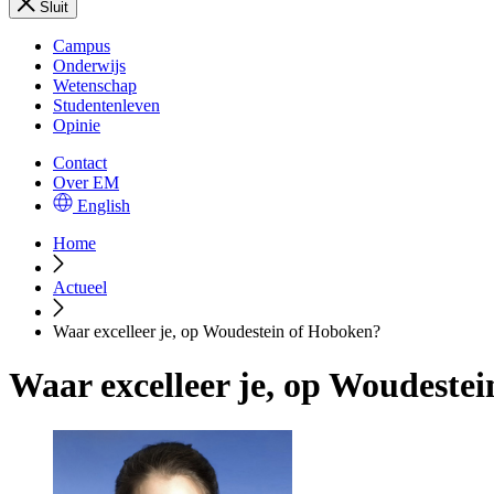
Sluit
Campus
Onderwijs
Wetenschap
Studentenleven
Opinie
Contact
Over EM
English
Home
Actueel
Waar excelleer je, op Woudestein of Hoboken?
Waar excelleer je, op Woudeste