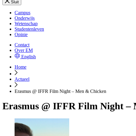
Sluit
Campus
Onderwijs
Wetenschap
Studentenleven
Opinie
Contact
Over EM
English
Home
Actueel
Erasmus @ IFFR Film Night – Men & Chicken
Erasmus @ IFFR Film Night –