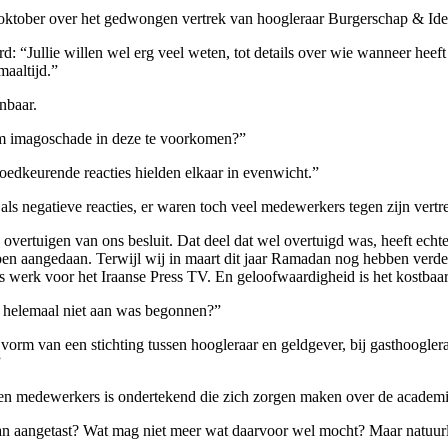
d oktober over het gedwongen vertrek van hoogleraar Burgerschap & Ide
: “Jullie willen wel erg veel weten, tot details over wie wanneer heef
maaltijd.”
nbaar.
om imagoschade in deze te voorkomen?”
goedkeurende reacties hielden elkaar in evenwicht.”
als negatieve reacties, er waren toch veel medewerkers tegen zijn vertr
te overtuigen van ons besluit. Dat deel dat wel overtuigd was, heeft ec
en aangedaan. Terwijl wij in maart dit jaar Ramadan nog hebben verde
erk voor het Iraanse Press TV. En geloofwaardigheid is het kostbaars
r helemaal niet aan was begonnen?”
de vorm van een stichting tussen hoogleraar en geldgever, bij gasthoogl
”
 en medewerkers is ondertekend die zich zorgen maken over de academis
n aangetast? Wat mag niet meer wat daarvoor wel mocht? Maar natuurlij