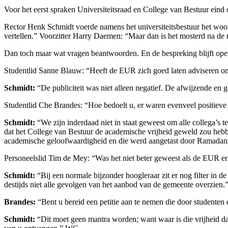
Voor het eerst spraken Universiteitsraad en College van Bestuur ein
Rector Henk Schmidt voerde namens het universiteitsbestuur het woord
vertellen.” Voorzitter Harry Daemen: “Maar dan is het mosterd na de 
Dan toch maar wat vragen beantwoorden. En de bespreking blijft ope
Studentlid Sanne Blauw: “Heeft de EUR zich goed laten adviseren 
Schmidt:
“De publiciteit was niet alleen negatief. De afwijzende en 
Studentlid Che Brandes: “Hoe bedoelt u, er waren evenveel positieve 
Schmidt:
“We zijn inderdaad niet in staat geweest om alle collega’s 
dat het College van Bestuur de academische vrijheid geweld zou hebb
academische geloofwaardigheid en die werd aangetast door Ramadans w
Personeelslid Tim de Mey: “Was het niet beter geweest als de EUR e
Schmidt:
“Bij een normale bijzonder hoogleraar zit er nog filter in 
destijds niet alle gevolgen van het aanbod van de gemeente overzien.
Brandes:
“Bent u bereid een petitie aan te nemen die door studenten
Schmidt:
“Dit moet geen mantra worden; want waar is die vrijheid da