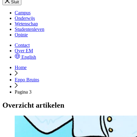
Sluit
Campus
Onderwijs
Wetenschap
Studentenleven
Opinie
Contact
Over EM
English
Home
Eppo Bruins
Pagina 3
Overzicht artikelen