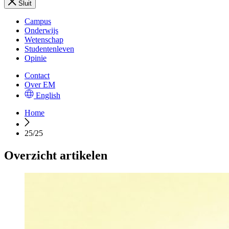
Sluit
Campus
Onderwijs
Wetenschap
Studentenleven
Opinie
Contact
Over EM
English
Home
25/25
Overzicht artikelen