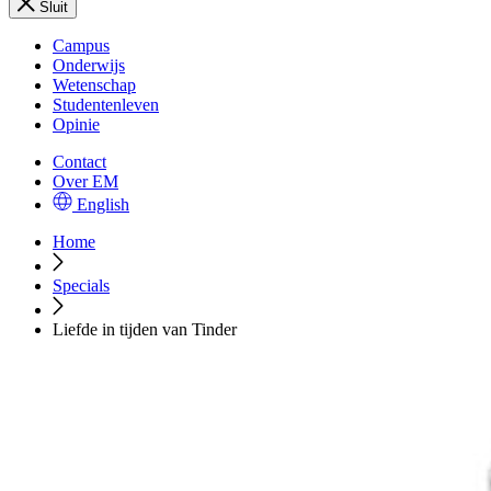
Sluit
Campus
Onderwijs
Wetenschap
Studentenleven
Opinie
Contact
Over EM
English
Home
Specials
Liefde in tijden van Tinder