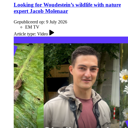
Looking for Woudestein’s wildlife with nature
expert Jacob Molenaar
Gepubliceerd op:
9 July 2026
EM TV
Article type: Video