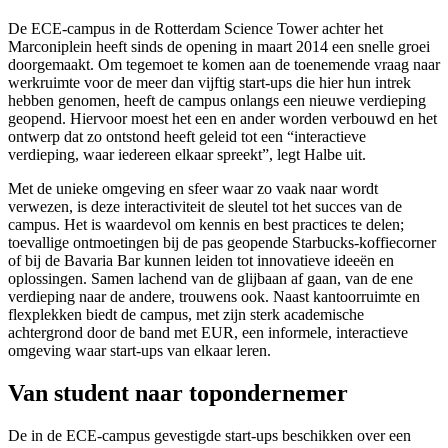
De ECE-campus in de Rotterdam Science Tower achter het
Marconiplein heeft sinds de opening in maart 2014 een snelle groei
doorgemaakt. Om tegemoet te komen aan de toenemende vraag naar
werkruimte voor de meer dan vijftig start-ups die hier hun intrek
hebben genomen, heeft de campus onlangs een nieuwe verdieping
geopend. Hiervoor moest het een en ander worden verbouwd en het
ontwerp dat zo ontstond heeft geleid tot een “interactieve
verdieping, waar iedereen elkaar spreekt”, legt Halbe uit.
Met de unieke omgeving en sfeer waar zo vaak naar wordt
verwezen, is deze interactiviteit de sleutel tot het succes van de
campus. Het is waardevol om kennis en best practices te delen;
toevallige ontmoetingen bij de pas geopende Starbucks-koffiecorner
of bij de Bavaria Bar kunnen leiden tot innovatieve ideeën en
oplossingen. Samen lachend van de glijbaan af gaan, van de ene
verdieping naar de andere, trouwens ook. Naast kantoorruimte en
flexplekken biedt de campus, met zijn sterk academische
achtergrond door de band met EUR, een informele, interactieve
omgeving waar start-ups van elkaar leren.
Van student naar topondernemer
De in de ECE-campus gevestigde start-ups beschikken over een