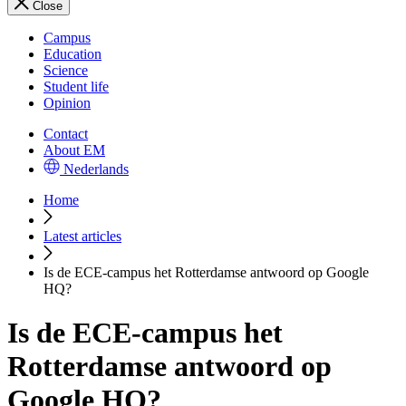
Close
Campus
Education
Science
Student life
Opinion
Contact
About EM
Nederlands
Home
Latest articles
Is de ECE-campus het Rotterdamse antwoord op Google
HQ?
Is de ECE-campus het
Rotterdamse antwoord op
Google HQ?