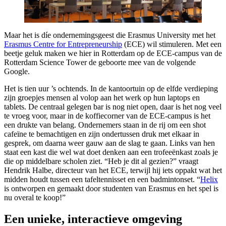
Maar het is díe ondernemingsgeest die Erasmus University met het
Erasmus Centre for Entrepreneurship
(ECE) wil stimuleren. Met een
beetje geluk maken we hier in Rotterdam op de ECE-campus van de
Rotterdam Science Tower de geboorte mee van de volgende
Google.
Het is tien uur ’s ochtends. In de kantoortuin op de elfde verdieping
zijn groepjes mensen al volop aan het werk op hun laptops en
tablets. De centraal gelegen bar is nog niet open, daar is het nog veel
te vroeg voor, maar in de koffiecorner van de ECE-campus is het
een drukte van belang. Ondernemers staan in de rij om een shot
cafeïne te bemachtigen en zijn ondertussen druk met elkaar in
gesprek, om daarna weer gauw aan de slag te gaan. Links van hen
staat een kast die wel wat doet denken aan een trofeeënkast zoals je
die op middelbare scholen ziet. “Heb je dit al gezien?” vraagt
Hendrik Halbe, directeur van het ECE, terwijl hij iets oppakt wat het
midden houdt tussen een tafeltennisset en een badmintonset. “
Helix
is ontworpen en gemaakt door studenten van Erasmus en het spel is
nu overal te koop!”
Een unieke, interactieve omgeving