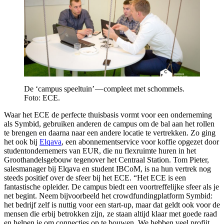
De ‘campus speeltuin’ — compleet met schommels.
Foto: ECE.
Waar het ECE de perfecte thuisbasis vormt voor een onderneming
als Symbid, gebruiken anderen de campus om de bal aan het rollen
te brengen en daarna naar een andere locatie te vertrekken. Zo ging
het ook bij
Elqava
, een abonnementservice voor koffie opgezet door
studentondernemers van EUR, die nu flexruimte huren in het
Groothandelsgebouw tegenover het Centraal Station. Tom Pieter,
salesmanager bij Elqava en student IBCoM, is na hun vertrek nog
steeds positief over de sfeer bij het ECE. “Het ECE is een
fantastische opleider. De campus biedt een voortreffelijke sfeer als je
net begint. Neem bijvoorbeeld het crowdfundingplatform Symbid:
het bedrijf zelf is nuttig voor een start-up, maar dat geldt ook voor de
mensen die erbij betrokken zijn, ze staan altijd klaar met goede raad
en helpen je om connecties op te bouwen. We hebben veel profijt