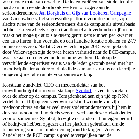
wisselende mate van ervaring. De leden variëren van studenten die
hard aan hun eerste doorbraak werken tot zogenaamde
serieondernemers.
Jan Borghuis en Gijs van Lookeren Campagne
van Greenwheels, het succesvolle platform voor deelauto’s, zijn
slechts twee van de serieondernemers die de campus als uitvalsbasis
hebben. Greenwheels is geen traditioneel autoverhuurbedrijf, maar
maakt het mogelijk auto’s te delen; gebruikers kunnen per kwartier
een auto huren, hun voertuig op een handige locatie ophalen en 24/7
online reserveren. Nadat Greenwheels begin 2015 werd gekocht
door Volkswagen zijn de twee heren verhuisd naar de ECE-campus,
waar ze aan een nieuwe onderneming werken. Dankzij de
verschillende expertiseniveaus van de leden gecombineerd met hun
interdisciplinaire achtergrond biedt de campus start-ups een leerrijke
omgeving met alle ruimte voor samenwerking.
Korstiaan Zandvliet, CEO en medeoprichter van het
crowdfundingplatform voor start-ups
Symbid
, is zeer te spreken
over de sfeer op de campus. Terugdenkend aan zijn tijd op RSM
vertelt hij dat hij op een steenworp afstand woonde van zijn
medeoprichters en dat er veel meer studentondernemers bij hem in
de straat woonden. Inmiddels werken veel van deze oud-studenten
voor of samen met Symbid, terwijl weer anderen hun eigen bedrijf
of bedrijven hebben opgezet en het platform gebruikten om de
financiering voor hun onderneming rond te krijgen. Volgens
Zandvliet is de ECE-campus goed te vergelijken met de