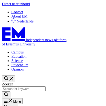
Direct naar inhoud
Contact
About EM
Nederlands
Independent news platform
of Erasmus University
Campus
Education
Science
Student life
Opinion
Zoeken
Menu