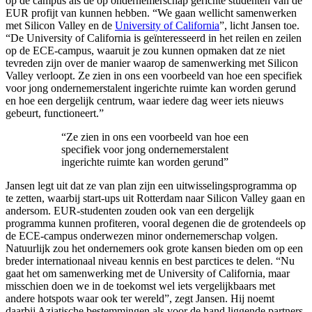
op de campus als de op ondernemerschap gerichte studenten van de
EUR profijt van kunnen hebben. “We gaan wellicht samenwerken
met Silicon Valley en de
University of California
”, licht Jansen toe.
“De University of California is geïnteresseerd in het reilen en zeilen
op de ECE-campus, waaruit je zou kunnen opmaken dat ze niet
tevreden zijn over de manier waarop de samenwerking met Silicon
Valley verloopt. Ze zien in ons een voorbeeld van hoe een specifiek
voor jong ondernemerstalent ingerichte ruimte kan worden gerund
en hoe een dergelijk centrum, waar iedere dag weer iets nieuws
gebeurt, functioneert.”
“Ze zien in ons een voorbeeld van hoe een
specifiek voor jong ondernemerstalent
ingerichte ruimte kan worden gerund”
Jansen legt uit dat ze van plan zijn een uitwisselingsprogramma op
te zetten, waarbij start-ups uit Rotterdam naar Silicon Valley gaan en
andersom. EUR-studenten zouden ook van een dergelijk
programma kunnen profiteren, vooral degenen die de grotendeels op
de ECE-campus onderwezen minor ondernemerschap volgen.
Natuurlijk zou het ondernemers ook grote kansen bieden om op een
breder internationaal niveau kennis en best parctices te delen. “Nu
gaat het om samenwerking met de University of California, maar
misschien doen we in de toekomst wel iets vergelijkbaars met
andere hotspots waar ook ter wereld”, zegt Jansen. Hij noemt
daarbij Aziatische bestemmingen als voor de hand liggende partners.