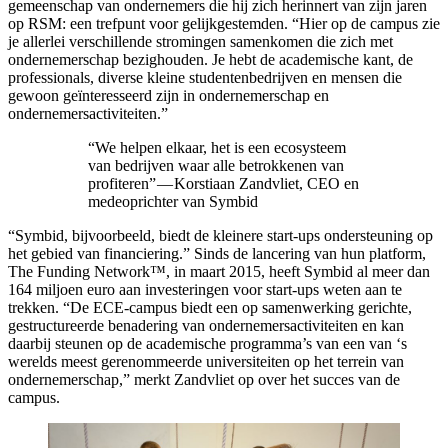
gemeenschap van ondernemers die hij zich herinnert van zijn jaren
op RSM: een trefpunt voor gelijkgestemden. “Hier op de campus zie
je allerlei verschillende stromingen samenkomen die zich met
ondernemerschap bezighouden. Je hebt de academische kant, de
professionals, diverse kleine studentenbedrijven en mensen die
gewoon geïnteresseerd zijn in ondernemerschap en
ondernemersactiviteiten.”
“We helpen elkaar, het is een ecosysteem
van bedrijven waar alle betrokkenen van
profiteren” — Korstiaan Zandvliet, CEO en
medeoprichter van Symbid
“Symbid, bijvoorbeeld, biedt de kleinere start-ups ondersteuning op
het gebied van financiering.” Sinds de lancering van hun platform,
The Funding Network™, in maart 2015, heeft Symbid al meer dan
164 miljoen euro aan investeringen voor start-ups weten aan te
trekken. “De ECE-campus biedt een op samenwerking gerichte,
gestructureerde benadering van ondernemersactiviteiten en kan
daarbij steunen op de academische programma’s van een van ‘s
werelds meest gerenommeerde universiteiten op het terrein van
ondernemerschap,” merkt Zandvliet op over het succes van de
campus.