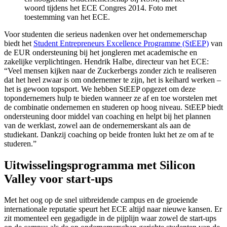
woord tijdens het ECE Congres 2014. Foto met
toestemming van het ECE.
Voor studenten die serieus nadenken over het ondernemerschap
biedt het
Student Entrepreneurs Excellence Programme (StEEP)
van
de EUR ondersteuning bij het jongleren met academische en
zakelijke verplichtingen. Hendrik Halbe, directeur van het ECE:
“Veel mensen kijken naar de Zuckerbergs zonder zich te realiseren
dat het heel zwaar is om ondernemer te zijn, het is keihard werken –
het is gewoon topsport. We hebben StEEP opgezet om deze
topondernemers hulp te bieden wanneer ze af en toe worstelen met
de combinatie ondernemen en studeren op hoog niveau. StEEP biedt
ondersteuning door middel van coaching en helpt bij het plannen
van de werklast, zowel aan de ondernemerskant als aan de
studiekant. Dankzij coaching op beide fronten lukt het ze om af te
studeren.”
Uitwisselingsprogramma met Silicon
Valley voor start-ups
Met het oog op de snel uitbreidende campus en de groeiende
internationale reputatie speurt het ECE altijd naar nieuwe kansen. Er
zit momenteel een gegadigde in de pijplijn waar zowel de start-ups