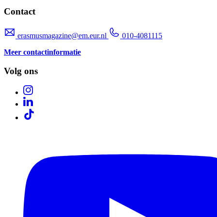
Contact
erasmusmagazine@em.eur.nl
010-4081115
Meer contactinformatie
Volg ons