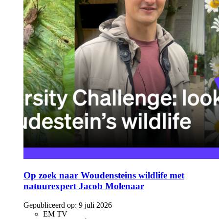
Op zoek naar Woudensteins wildlife met
natuurexpert Jacob Molenaar
Gepubliceerd op:
9 juli 2026
EM TV