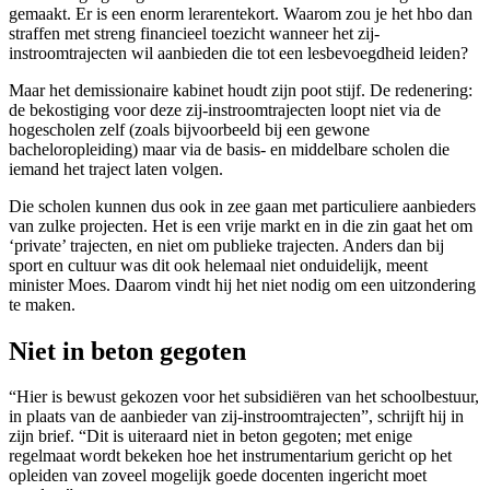
gemaakt. Er is een enorm lerarentekort. Waarom zou je het hbo dan
straffen met streng financieel toezicht wanneer het zij-
instroomtrajecten wil aanbieden die tot een lesbevoegdheid leiden?
Maar het demissionaire kabinet houdt zijn poot stijf. De redenering:
de bekostiging voor deze zij-instroomtrajecten loopt niet via de
hogescholen zelf (zoals bijvoorbeeld bij een gewone
bacheloropleiding) maar via de basis- en middelbare scholen die
iemand het traject laten volgen.
Die scholen kunnen dus ook in zee gaan met particuliere aanbieders
van zulke projecten. Het is een vrije markt en in die zin gaat het om
‘private’ trajecten, en niet om publieke trajecten. Anders dan bij
sport en cultuur was dit ook helemaal niet onduidelijk, meent
minister Moes. Daarom vindt hij het niet nodig om een uitzondering
te maken.
Niet in beton gegoten
“Hier is bewust gekozen voor het subsidiëren van het schoolbestuur,
in plaats van de aanbieder van zij-instroomtrajecten”, schrijft hij in
zijn brief. “Dit is uiteraard niet in beton gegoten; met enige
regelmaat wordt bekeken hoe het instrumentarium gericht op het
opleiden van zoveel mogelijk goede docenten ingericht moet