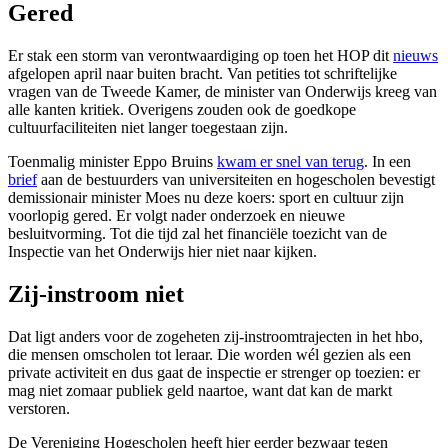
Gered
Er stak een storm van verontwaardiging op toen het HOP dit
nieuws
afgelopen april naar buiten bracht. Van petities tot schriftelijke
vragen van de Tweede Kamer, de minister van Onderwijs kreeg van
alle kanten kritiek. Overigens zouden ook de goedkope
cultuurfaciliteiten niet langer toegestaan zijn.
Toenmalig minister Eppo Bruins
kwam er snel van terug
. In een
brief
aan de bestuurders van universiteiten en hogescholen bevestigt
demissionair minister Moes nu deze koers: sport en cultuur zijn
voorlopig gered. Er volgt nader onderzoek en nieuwe
besluitvorming. Tot die tijd zal het financiële toezicht van de
Inspectie van het Onderwijs hier niet naar kijken.
Zij-instroom niet
Dat ligt anders voor de zogeheten zij-instroomtrajecten in het hbo,
die mensen omscholen tot leraar. Die worden wél gezien als een
private activiteit en dus gaat de inspectie er strenger op toezien: er
mag niet zomaar publiek geld naartoe, want dat kan de markt
verstoren.
De Vereniging Hogescholen heeft hier eerder bezwaar tegen