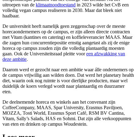
uitroepen van de
klimaatnoodtoestand
in 2023 wilde het CvB een
volledig vegan campus realiseren in 2030. Maar dat bleek niet
haalbaar.
De universiteit heeft namelijk geen zeggenschap over de meeste
horecaondernemers op de campus, er zijn alleen directe contracten
met Vitam (kantines en catering) en koffieleverancier MAAS. Maar
die zagen hun concurrentiepositie ernstig aangetast als zij de enige
horeca op campus zouden zijn die volledig plantaardig moesten
gaan. Ook de Universiteitsraad pleitte voor
een afzwakking van
deze ambitie
.
Daarom werd er gezocht naar een ambitie waar álle ondernemers op
de campus vrijwillig aan wilden doen. Dat werd het planetary health
diet, waarin ook nog ruimte is voor dierlijke producten, maar wel
duidelijk de koers verlegd wordt naar plantaardig en duurzamer
eten.
De deelnemende horeca en winkels aan het convenant zijn
CoffeeCompany, MAAS, Spar University, Erasmus Paviljoen,
MOZZA, Tosti World, Erasmus Sport Café, RSM BV Cantina,
Vitam, Sally’s Salads, HAS en Sohmi. Dat zijn alle verkooppunten
van eten en drinken op campus Woudestein.