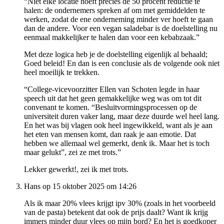
“Niet elke locatie hoeft precies de 50 procent reductie te
halen: de ondernemers spreken af om met gemiddelden te
werken, zodat de ene onderneming minder ver hoeft te gaan
dan de andere. Voor een vegan saladebar is de doelstelling nu
eenmaal makkelijker te halen dan voor een kebabzaak.”
Met deze logica heb je de doelstelling eigenlijk al behaald;
Goed beleid! En dan is een conclusie als de volgende ook niet
heel moeilijk te trekken.
“College-vicevoorzitter Ellen van Schoten legde in haar
speech uit dat het geen gemakkelijke weg was om tot dit
convenant te komen. “Besluitvormingsprocessen op de
universiteit duren vaker lang, maar deze duurde wel heel lang.
En het was bij vlagen ook heel ingewikkeld, want als je aan
het eten van mensen komt, dan raak je aan emotie. Dat
hebben we allemaal wel gemerkt, denk ik. Maar het is toch
maar gelukt”, zei ze met trots.”
Lekker gewerkt!, zei ik met trots.
Hans op 15 oktober 2025 om 14:26
Als ik maar 20% vlees krijgt ipv 30% (zoals in het voorbeeld
van de pasta) betekent dat ook de prijs daalt? Want ik krijg
immers minder duur vlees op mijn bord? En het is goedkoper