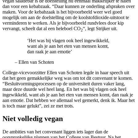
vegan saladebar is de doelstelling nu eenmaal makkelijker te halen
dan voor een kebabzaak. “Daar kunnen ze onderling afspraken over
maken. Voor de kebabzaak is het bijvoorbeeld weer wel goed
mogelijk om aan de doelstelling om de koolstofdioxide-uitstoot te
verminderen te werken. Als je bijvoorbeeld rundvlees door kip
vervangt, scheelt dat al een heleboel CO
“, legt Strijker uit.
2
‘Het was bij vlagen ook heel ingewikkeld,
want als je aan het eten van mensen komt,
dan raak je aan emotie’
–
Ellen van Schoten
College-vicevoorzitter Ellen van Schoten legde in haar speech uit
dat het geen gemakkelijke weg was om tot dit convenant te komen.
“Besluitvormingsprocessen op de universiteit duren vaker lang,
maar deze duurde wel heel lang. En het was bij vlagen ook heel
ingewikkeld, want als je aan het eten van mensen komt, dan raak je
aan emotie. Dat hebben we allemaal wel gemerkt, denk ik. Maar het
is toch maar gelukt”, zei ze met trots.
Niet volledig vegan
De ambities van het convenant liggen iets lager dan de
oorspronkelijke plannen van het College van Bestuur. Na het