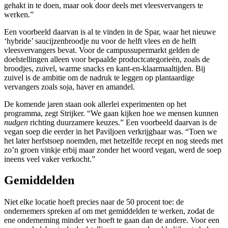
gehakt in te doen, maar ook door deels met vleesvervangers te
werken.”
Een voorbeeld daarvan is al te vinden in de Spar, waar het nieuwe
‘hybride’ saucijzenbroodje nu voor de helft vlees en de helft
vleesvervangers bevat. Voor de campussupermarkt gelden de
doelstellingen alleen voor bepaalde productcategorieën, zoals de
broodjes, zuivel, warme snacks en kant-en-klaarmaaltijden. Bij
zuivel is de ambitie om de nadruk te leggen op plantaardige
vervangers zoals soja, haver en amandel.
De komende jaren staan ook allerlei experimenten op het
programma, zegt Strijker. “We gaan kijken hoe we mensen kunnen
nudgen
richting duurzamere keuzes.” Een voorbeeld daarvan is de
vegan soep die eerder in het Paviljoen verkrijgbaar was. “Toen we
het later herfstsoep noemden, met hetzelfde recept en nog steeds met
zo’n groen vinkje erbij maar zonder het woord vegan, werd de soep
ineens veel vaker verkocht.”
Gemiddelden
Niet elke locatie hoeft precies naar de 50 procent toe: de
ondernemers spreken af om met gemiddelden te werken, zodat de
ene onderneming minder ver hoeft te gaan dan de andere. Voor een