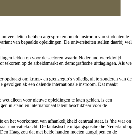
e universiteiten hebben afgesproken om de instroom van studenten te
ariant van bepaalde opleidingen. De universiteiten stellen daarbij wel
.
eidingen leiden op voor de sectoren waarin Nederland wereldwijd
oor tekorten op de arbeidsmarkt en demografische uitdagingen. Als we
opdraagt om krimp- en grensregio’s volledig uit te zonderen van de
e gevolgen al: een dalende internationale instroom. Dat maakt
e wet alleen voor nieuwe opleidingen te laten gelden, is een
en in stand en internationaal talent beschikbaar voor de
e en het voorkomen van afhankelijkheid centraal staat, is ‘the war on
 haar innovatiekracht. De fantastische uitgangspositie die Nederland op
, Den Haag zou dat met beide handen moeten aangrijpen en de