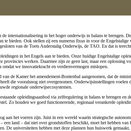
e internationalisering in het hoger onderwijs in balans te brengen. D
 te bieden. Ook stellen zij een numerus fixus in voor de Engelstalige v
gesloten van de Toets Anderstalig Onderwijs, de TAO. En dat is terecht
pleidingen in het Engels aan te bieden. Onze huidige Engelstalige opl
ze provincies werken. Daarmee zijn ze geen last, maar een oplossing v
ers omdat we innovatiekracht en verdienvermogen mislopen.
 van de Kamer het amendement-Bontenbal aangenomen, dat de minister 
 heeft die vooralsnog niet overgenomen. Onderwijsinstellingen voelen d
ouwde regionale onderwijsecosystemen.
bestaande opleidingsaanbod via zelfregulering in balans te brengen en d
tel. Zo houden we goed functionerende, regionaal verankerde opleiding
g aan het voeren zijn. Juist in een wereld waarin strategische autonomi
nt – een land – dat niet over grondstoffen beschikt, moet het hebben van
erken. De universiteiten hebben met deze plannen hun huiswerk gemaakt