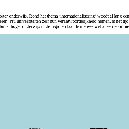
r onderwijs. Rond het thema ‘internationalisering’ woedt al lang een
eren. Nu universiteiten zelf hun verantwoordelijkheid nemen, is het tij
robuust hoger onderwijs in de regio en laat de nieuwe wet alleen voor n