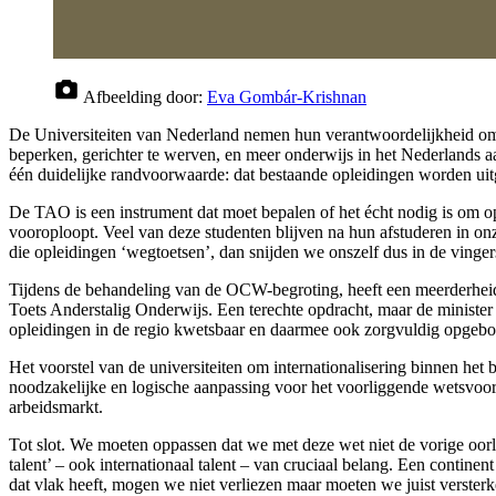
Afbeelding door:
Eva Gombár-Krishnan
De Universiteiten van Nederland nemen hun verantwoordelijkheid om d
beperken, gerichter te werven, en meer onderwijs in het Nederlands aan
één duidelijke randvoorwaarde: dat bestaande opleidingen worden uit
De TAO is een instrument dat moet bepalen of het écht nodig is om o
vooroploopt. Veel van deze studenten blijven na hun afstuderen in on
die opleidingen ‘wegtoetsen’, dan snijden we onszelf dus in de ving
Tijdens de behandeling van de OCW-begroting, heeft een meerderheid
Toets Anderstalig Onderwijs. Een terechte opdracht, maar de minister
opleidingen in de regio kwetsbaar en daarmee ook zorgvuldig opgeb
Het voorstel van de universiteiten om internationalisering binnen het 
noodzakelijke en logische aanpassing voor het voorliggende wetsvoors
arbeidsmarkt.
Tot slot. We moeten oppassen dat we met deze wet niet de vorige oorlo
talent’ – ook internationaal talent – van cruciaal belang. Een contine
dat vlak heeft, mogen we niet verliezen maar moeten we juist verst