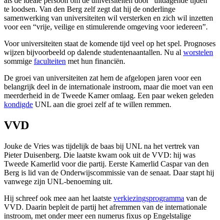
als de ideale persoon om de universiteiten door “uitdagende tijden”
te loodsen. Van den Berg zelf zegt dat hij de onderlinge
samenwerking van universiteiten wil versterken en zich wil inzetten
voor een “vrije, veilige en stimulerende omgeving voor iedereen”.
Voor universiteiten staat de komende tijd veel op het spel. Prognoses
wijzen bijvoorbeeld op dalende studentenaantallen. Nu al
worstelen
sommige
faculteiten
met hun financiën.
De groei van universiteiten zat hem de afgelopen jaren voor een
belangrijk deel in de internationale instroom, maar die moet van een
meerderheid in de Tweede Kamer omlaag. Een paar weken geleden
kondigde
UNL aan die groei zelf af te willen remmen.
VVD
Jouke de Vries was tijdelijk de baas bij UNL na het vertrek van
Pieter Duisenberg. Die laatste kwam ook uit de VVD: hij was
Tweede Kamerlid voor die partij. Eerste Kamerlid Caspar van den
Berg is lid van de Onderwijscommissie van de senaat. Daar stapt hij
vanwege zijn UNL-benoeming uit.
Hij schreef ook mee aan het laatste
verkiezingsprogramma
van de
VVD. Daarin bepleit de partij het afremmen van de internationale
instroom, met onder meer een numerus fixus op Engelstalige