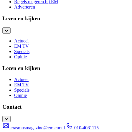
Regels reageren bij EM
Adverteren
Lezen en kijken
Actueel
EM TV
Specials
Opinie
Lezen en kijken
Actueel
EM TV
Specials
Opinie
Contact
erasmusmagazine@em.eur.nl
010-4081115