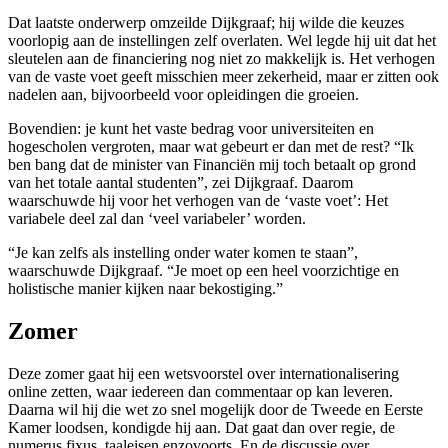
Dat laatste onderwerp omzeilde Dijkgraaf; hij wilde die keuzes
voorlopig aan de instellingen zelf overlaten. Wel legde hij uit dat het
sleutelen aan de financiering nog niet zo makkelijk is. Het verhogen
van de vaste voet geeft misschien meer zekerheid, maar er zitten ook
nadelen aan, bijvoorbeeld voor opleidingen die groeien.
Bovendien: je kunt het vaste bedrag voor universiteiten en
hogescholen vergroten, maar wat gebeurt er dan met de rest? “Ik
ben bang dat de minister van Financiën mij toch betaalt op grond
van het totale aantal studenten”, zei Dijkgraaf. Daarom
waarschuwde hij voor het verhogen van de ‘vaste voet’: Het
variabele deel zal dan ‘veel variabeler’ worden.
“Je kan zelfs als instelling onder water komen te staan”,
waarschuwde Dijkgraaf. “Je moet op een heel voorzichtige en
holistische manier kijken naar bekostiging.”
Zomer
Deze zomer gaat hij een wetsvoorstel over internationalisering
online zetten, waar iedereen dan commentaar op kan leveren.
Daarna wil hij die wet zo snel mogelijk door de Tweede en Eerste
Kamer loodsen, kondigde hij aan. Dat gaat dan over regie, de
numerus fixus, taaleisen enzovoorts. En de discussie over