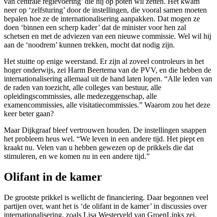
van centrale regievoering’ die hij op poten wil zetten. Het kwam
neer op ‘zelfsturing’ door de instellingen, die vooral samen moeten
bepalen hoe ze de internationalisering aanpakken. Dat mogen ze
doen ‘binnen een scherp kader’ dat de minister voor hen zal
schetsen en met de adviezen van een nieuwe commissie. Wel wil hij
aan de ‘noodrem’ kunnen trekken, mocht dat nodig zijn.
Het stuitte op enige weerstand. Er zijn al zoveel controleurs in het
hoger onderwijs, zei Harm Beertema van de PVV, en die hebben de
internationalisering allemaal uit de hand laten lopen. “Alle leden van
de raden van toezicht, alle colleges van bestuur, alle
opleidingscommissies, alle medezeggenschap, alle
examencommissies, alle visitatiecommissies.” Waarom zou het deze
keer beter gaan?
Maar Dijkgraaf bleef vertrouwen houden. De instellingen snappen
het probleem heus wel. “We leven in een andere tijd. Het piept en
kraakt nu. Velen van u hebben gewezen op de prikkels die dat
stimuleren, en we komen nu in een andere tijd.”
Olifant in de kamer
De grootste prikkel is wellicht de financiering. Daar begonnen veel
partijen over, want het is ‘de olifant in de kamer’ in discussies over
internationalisering, zoals Lisa Westerveld van GroenLinks zei.