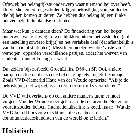
Oftewel: het belangrijkste onderwerp waar niemand het over heeft.
Universiteiten en hogescholen krijgen bekostiging voor studenten
die bij hen komen studeren. Ze hebben dus belang bij een flinke
hoeveelheid buitenlandse studenten.
Maar wat kun je daaraan doen? De financiering van het hoger
onderwijs valt grofweg in twee blokken uiteen: het vaste deel (dat
een instelling sowieso krijgt) en het variabele deel (dat afhankelijk is
van het aantal studenten). Misschien moeten we die ‘vaste voet’
verhogen, opperden verschillende partijen, zodat het werven van
studenten minder belangrijk wordt.
Dat zeiden bijvoorbeeld GroenLinks, D66 en SP. Ook andere
partijen dachten dat er via de bekostiging iets mogelijk zou zijn.
Zoals VVD-Kamerlid Hatte van der Woude opmerkte: “Als je de
bekostiging niet wijzigt, gaat er verder ook niks veranderen.”
De VVD wil overigens op een andere manier sturen: er moet
volgens Van der Woude meer geld naar de sectoren die Nederland
vooruit zouden helpen. Internationalisering is goed, maar: “Wat de
VVD betreft hoeven we echt niet alle coaches en
communicatiedeskundigen van de wereld op te leiden.”
Holistisch