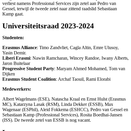
verliest namens Professional Services zijn zetel aan Pedro van
Gessel, terwijl de tweede zetel naar zittend raadslid Sebastiaan
Kamp gaat.
Universiteitsraad 2023-2024
Studenten:
Erasmus Alliance
: Timo Zandvliet, Cagla Altin, Emre Ulusoy,
Yasin Demir.
Liberi Erasmi
: Nawin Ramcharan, Wincey Randoe, Iwany Alberts,
Jaron Buitelaar
Progressive Student Party
: Maryam Ahmed Mohamed, Tom van
Dijken
Erasmus Student Coalition
: Archaf Taouil, Rami Elorabi
Medewerkers:
Albert Wagelmans (ESE), Natascha Kraal en Ernst Hulst (Erasmus
MC), Katarzyna Lasak (RSM), Linda Dekker (ESSB), Max
Wagenaar (ESPhil), Aleid Fokkema (ESHCC), Pedro van Gessel en
Sebastiaan Kamp (Professional Services), Rosita Boedhai-Jansen
(ISS). De tweede zetel van ESSB is nog vacant.