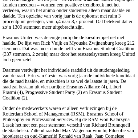
konden meedoen – vormen een positieve trendbreuk met het
verleden, waarin het animo onder studenten alleen maar daalde en
daalde. Ten opzichte van vorig jaar is de opkomst met ruim 3
procentpunt gestegen, van 5,4 naar 8,7 procent. Dat betekent dat er
zo’n 1300 stemmen meer uitgebracht zijn.
Erasmus United was de enige partij die de kiesdrempel net niet
haalde. De lijst van Rick Vuijk en Myouska Zwijnenburg kreeg 212
stemmen. Dat was meer dan de helft van Erasmus Student Coalition
(337 stemmen, 2 zetels) maar door het restzetelsysteem kreeg United
toch geen zetel.
Daarmee verdwijnt het individuele raadslid uit de studentgeleding
van de raad. Erin van Gestel was vorig jaar de individuele kandidaat
die de raad haalde, en misschien is ze wel de laatste in jaren. De
raad zal bestaan uit vier partijen: Erasmus Alliance (4), Liberi
Erasmi (4), Progressive Student Party (2) en Erasmus Student
Coalition (2).
Onder de medewerkers waren er alleen verkiezingen bij de
Rotterdam School of Management (RSM), Erasmus School of
Philosophy en Professional Services. Bij de RSM won Katarzyna
Lasak het met een paar stemmen verschil van Richard Brunnquell
de Stachelski. Zittend raadslid Max Wagenaar won bij Filosofie van
hoogleraar en oud-Kamerlid Ronald van Raak. Jaap Cornelese