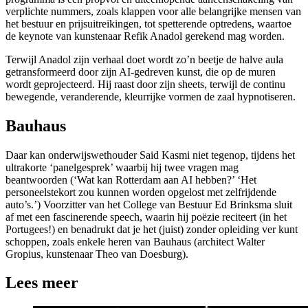
verplichte nummers, zoals klappen voor alle belangrijke mensen van
het bestuur en prijsuitreikingen, tot spetterende optredens, waartoe
de keynote van kunstenaar Refik Anadol gerekend mag worden.
Terwijl Anadol zijn verhaal doet wordt zo’n beetje de halve aula
getransformeerd door zijn AI-gedreven kunst, die op de muren
wordt geprojecteerd. Hij raast door zijn sheets, terwijl de continu
bewegende, veranderende, kleurrijke vormen de zaal hypnotiseren.
Bauhaus
Daar kan onderwijswethouder Said Kasmi niet tegenop, tijdens het
ultrakorte ‘panelgesprek’ waarbij hij twee vragen mag
beantwoorden (‘Wat kan Rotterdam aan AI hebben?’ ‘Het
personeelstekort zou kunnen worden opgelost met zelfrijdende
auto’s.’) Voorzitter van het College van Bestuur Ed Brinksma sluit
af met een fascinerende speech, waarin hij poëzie reciteert (in het
Portugees!) en benadrukt dat je het (juist) zonder opleiding ver kunt
schoppen, zoals enkele heren van Bauhaus (architect Walter
Gropius, kunstenaar Theo van Doesburg).
Lees meer