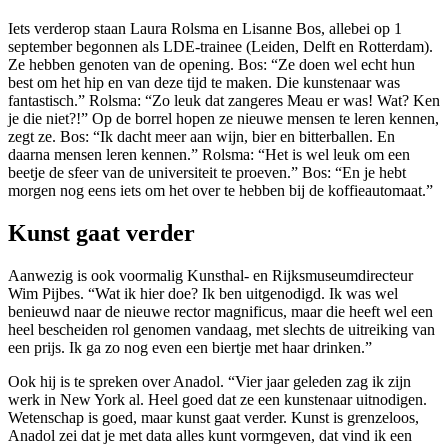
Iets verderop staan Laura Rolsma en Lisanne Bos, allebei op 1
september begonnen als LDE-trainee (Leiden, Delft en Rotterdam).
Ze hebben genoten van de opening. Bos: “Ze doen wel echt hun
best om het hip en van deze tijd te maken. Die kunstenaar was
fantastisch.” Rolsma: “Zo leuk dat zangeres Meau er was! Wat? Ken
je die niet?!” Op de borrel hopen ze nieuwe mensen te leren kennen,
zegt ze. Bos: “Ik dacht meer aan wijn, bier en bitterballen. En
daarna mensen leren kennen.” Rolsma: “Het is wel leuk om een
beetje de sfeer van de universiteit te proeven.” Bos: “En je hebt
morgen nog eens iets om het over te hebben bij de koffieautomaat.”
Kunst gaat verder
Aanwezig is ook voormalig Kunsthal- en Rijksmuseumdirecteur
Wim Pijbes. “Wat ik hier doe? Ik ben uitgenodigd. Ik was wel
benieuwd naar de nieuwe rector magnificus, maar die heeft wel een
heel bescheiden rol genomen vandaag, met slechts de uitreiking van
een prijs. Ik ga zo nog even een biertje met haar drinken.”
Ook hij is te spreken over Anadol. “Vier jaar geleden zag ik zijn
werk in New York al. Heel goed dat ze een kunstenaar uitnodigen.
Wetenschap is goed, maar kunst gaat verder. Kunst is grenzeloos,
Anadol zei dat je met data alles kunt vormgeven, dat vind ik een