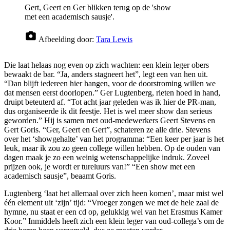
Gert, Geert en Ger blikken terug op de 'show
met een academisch sausje'.
Afbeelding door:
Tara Lewis
Die laat helaas nog even op zich wachten: een klein leger obers
bewaakt de bar. “Ja, anders stagneert het”, legt een van hen uit.
“Dan blijft iedereen hier hangen, voor de doorstroming willen we
dat mensen eerst doorlopen.” Ger Lugtenberg, rieten hoed in hand,
druipt beteuterd af. “Tot acht jaar geleden was ik hier de PR-man,
dus organiseerde ik dit feestje. Het is wel meer show dan serieus
geworden.” Hij is samen met oud-medewerkers Geert Stevens en
Gert Goris. “Ger, Geert en Gert”, schateren ze alle drie. Stevens
over het ‘showgehalte’ van het programma: “Een keer per jaar is het
leuk, maar ik zou zo geen college willen hebben. Op de ouden van
dagen maak je zo een weinig wetenschappelijke indruk. Zoveel
prijzen ook, je wordt er tureluurs van!” “Een show met een
academisch sausje”, beaamt Goris.
Lugtenberg ‘laat het allemaal over zich heen komen’, maar mist wel
één element uit ‘zijn’ tijd: “Vroeger zongen we met de hele zaal de
hymne, nu staat er een cd op, gelukkig wel van het Erasmus Kamer
Koor.” Inmiddels heeft zich een klein leger van oud-collega’s om de