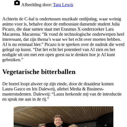
Afbeelding door:
Tara Lewis
Achterin de C-hal is ondertussen muzikale omlijsting, waar weinig
animo voor is, behalve door de enthousiast dansende student Julia
Picazo, die daar samen staat met Erasmus X-onderzoeker Lara
Macarena. Macarena: “Ik vond de technologische onderwerpen heel
interessant, dat zijn thema’s waar we het echt over moeten hebben.
AI is nu eenmaal hier.” Picazo is te spreken over de nadruk die werd
gelegd op kunst. “Dat liet echt het potentieel van AI zien en het
nodigde uit om met een open geest na te denken hoe je AI kunt
gebruiken.”
Vegetarische bitterballen
De borrel loopt alweer op zijn einde, door de draaideur komen
Laura Gasco en Iris Daleweij, allebei Media & Business-
masterstudenten. Daleweij: “Laura herkende mij van de introductie
en sprak me aan in de rij.”