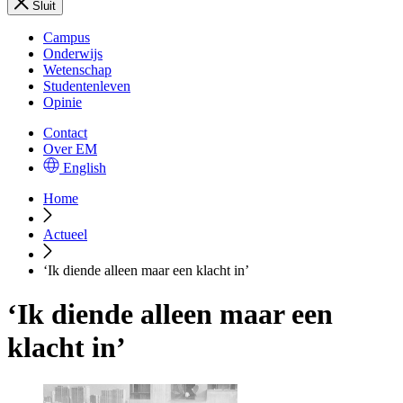
Sluit
Campus
Onderwijs
Wetenschap
Studentenleven
Opinie
Contact
Over EM
English
Home
Actueel
‘Ik diende alleen maar een klacht in’
‘Ik diende alleen maar een
klacht in’