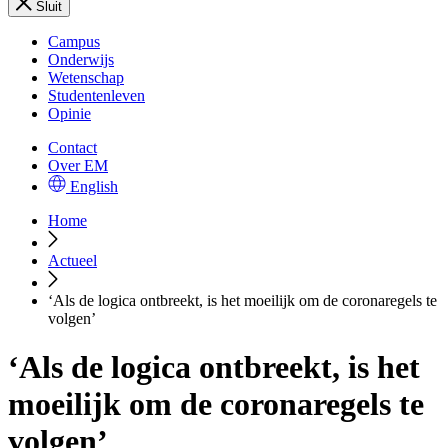
Sluit
Campus
Onderwijs
Wetenschap
Studentenleven
Opinie
Contact
Over EM
English
Home
Actueel
‘Als de logica ontbreekt, is het moeilijk om de coronaregels te
volgen’
‘Als de logica ontbreekt, is het
moeilijk om de coronaregels te
volgen’