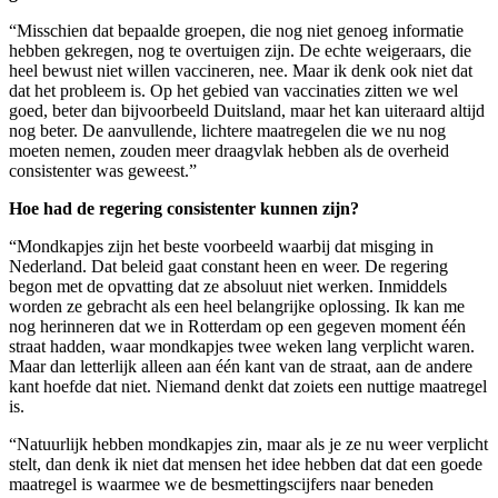
“Misschien dat bepaalde groepen, die nog niet genoeg informatie
hebben gekregen, nog te overtuigen zijn. De echte weigeraars, die
heel bewust niet willen vaccineren, nee. Maar ik denk ook niet dat
dat het probleem is. Op het gebied van vaccinaties zitten we wel
goed, beter dan bijvoorbeeld Duitsland, maar het kan uiteraard altijd
nog beter. De aanvullende, lichtere maatregelen die we nu nog
moeten nemen, zouden meer draagvlak hebben als de overheid
consistenter was geweest.”
Hoe had de regering consistenter kunnen zijn?
“Mondkapjes zijn het beste voorbeeld waarbij dat misging in
Nederland. Dat beleid gaat constant heen en weer. De regering
begon met de opvatting dat ze absoluut niet werken. Inmiddels
worden ze gebracht als een heel belangrijke oplossing. Ik kan me
nog herinneren dat we in Rotterdam op een gegeven moment één
straat hadden, waar mondkapjes twee weken lang verplicht waren.
Maar dan letterlijk alleen aan één kant van de straat, aan de andere
kant hoefde dat niet. Niemand denkt dat zoiets een nuttige maatregel
is.
“Natuurlijk hebben mondkapjes zin, maar als je ze nu weer verplicht
stelt, dan denk ik niet dat mensen het idee hebben dat dat een goede
maatregel is waarmee we de besmettingscijfers naar beneden