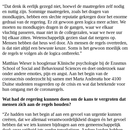
“Dat denk ik eerlijk gezegd niet, hoewel de maatregelen zelf nodig
en nuttig zijn. Sommige maatregelen, zoals het dragen van
mondkapjes, hebben een slechte reputatie gekregen door het enorme
gedraai van de regering. Er zit gewoon geen logica meer achter. We
moeten nu mondkapjes dragen in de gangen, waar we elkaar
vluchtig passeren, maar niet in de collegezalen, waar we twee uur
bij elkaar zitten. Wetenschappelijk gezien slaat dat nergens op.
Mensen hebben dat heus wel door. Als mensen de regels overtreden,
is dat niet altijd een bewuste keuze. Soms is het gewoon moeilijk om
de regels te volgen als de logica ontbreekt.”
Matthias Wieser is hoogleraar Klinische psychologie bij de Erasmus
School of Social and Behavioural Sciences en doet onderzoek naar
onder andere emoties, pijn en angst. Aan het begin van de
coronacrisis onderzocht hij samen met Marta Andreatta hoe 4100
Duitse studenten reageerden op de crisis en wat dat betekende voor
hun omgang met de coronaregels.
Wat had de regering kunnen doen om de kans te vergroten dat
mensen zich aan de regels houden?
“Ze hadden van het begin af aan een gevoel van urgentie kunnen
creëren, dat we allemaal verantwoordelijkheid dragen én het gevoel
hebben dat we iets kunnen bijdragen aan een gemeenschappelijk
doel: onze vrijheid iets eerder terugkrijgen. Andere landen hebben