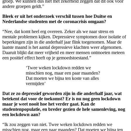
groep. We kunnen dus niet met zekerheid zeggen dat dit ook voor
andere groepen geldt.”
Bleek er uit het onderzoek verschil tussen hoe Duitse en
Nederlandse studenten met de coronacrisis omgaan?
“Nee, dat komt heel erg overeen. Zeker als we naar stress en
mentale problemen kijken. Depressieve symptomen door isolatie of
beperkingen zijn in die anderhalf jaar flink toegenomen. Maar de
laatste maand is het aantal depressieve klachten weer afgenomen.
Daaruit blijkt dat meer vrijheid en meer mensen ontmoeten meteen
een positief effect heeft op je gemoedstoestand.”
‘Twee weken lockdown redden we
misschien nog, maar een paar maanden?
Dat moeten we bijna ten koste van alles
vermijden’
Dat ze zo depressief geworden zijn in die anderhalf jaar, wat
betekent dat voor de toekomst? Er is nu nog geen lockdown
maar je weet nooit hoe het verder gaat. Kan de
studentenpopulatie, en breder gezien de hele samenleving, nog
een lockdown aan?
“Ik zou zeggen van niet. Twee weken lockdown redden we
misschien nog, maar een paar maanden? Dat moeten we bijna ten