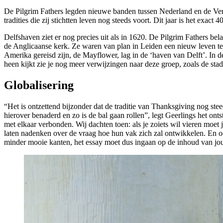
De Pilgrim Fathers legden nieuwe banden tussen Nederland en de Veren
tradities die zij stichtten leven nog steeds voort. Dit jaar is het exac
Delfshaven ziet er nog precies uit als in 1620. De Pilgrim Fathers b
de Anglicaanse kerk. Ze waren van plan in Leiden een nieuw leven te 
Amerika gereisd zijn, de Mayflower, lag in de ‘haven van Delft’. In d
heen kijkt zie je nog meer verwijzingen naar deze groep, zoals de sta
Globalisering
“Het is ontzettend bijzonder dat de traditie van Thanksgiving nog stee
hierover benaderd en zo is de bal gaan rollen”, legt Geerlings het on
met elkaar verbonden. Wij dachten toen: als je zoiets wil vieren moet 
laten nadenken over de vraag hoe hun vak zich zal ontwikkelen. En oo
minder mooie kanten, het essay moet dus ingaan op de inhoud van jouw