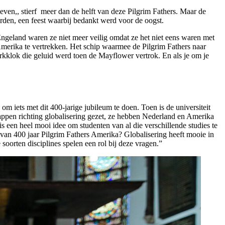
even,, stierf meer dan de helft van deze Pilgrim Fathers. Maar de
vierden, een feest waarbij bedankt werd voor de oogst.
Engeland waren ze niet meer veilig omdat ze het niet eens waren met
Amerika te vertrekken. Het schip waarmee de Pilgrim Fathers naar
erkklok die geluid werd toen de Mayflower vertrok. En als je om je
m iets met dit 400-jarige jubileum te doen. Toen is de universiteit
stappen richting globalisering gezet, ze hebben Nederland en Amerika
is een heel mooi idee om studenten van al die verschillende studies te
 van 400 jaar Pilgrim Fathers Amerika? Globalisering heeft mooie in
oorten disciplines spelen een rol bij deze vragen.”