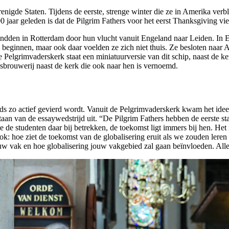
igde Staten. Tijdens de eerste, strenge winter die ze in Amerika verbl
t 400 jaar geleden is dat de Pilgrim Fathers voor het eerst Thanksgiving 
elandden in Rotterdam door hun vlucht vanuit Engeland naar Leiden. In 
beginnen, maar ook daar voelden ze zich niet thuis. Ze besloten naar 
e Pelgrimvaderskerk staat een miniatuurversie van dit schip, naast de k
dsbrouwerij naast de kerk die ook naar hen is vernoemd.
ds zo actief gevierd wordt. Vanuit de Pelgrimvaderskerk kwam het idee o
tstaan van de essaywedstrijd uit. “De Pilgrim Fathers hebben de eerste 
je de studenten daar bij betrekken, de toekomst ligt immers bij hen. Het 
k: hoe ziet de toekomst van de globalisering eruit als we zouden leren
 vak en hoe globalisering jouw vakgebied zal gaan beïnvloeden. Alle s