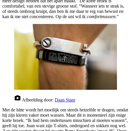
meer design hebben dat het apart maakt.” De korte broek is
comfortabel, van een stevige groene stof. “Wanneer iets te strak is,
of steeds omhoog kruipt, dan ben ik me daar te erg van bewust en
kan ik me niet concentreren. Op de uni wil ik
comfortmaxxen.
”
Afbeelding door:
Daan Stam
Met de hitte wordt het moeilijk om steeds hetzelfde te dragen, omdat
hij zijn kleren vaker moet wassen. Maar dit is momenteel zijn enige
korte broek. “Ik had hem ondertussen misschien al moeten wassen”,
geeft hij toe. Juan wast zijn T-shirts, ondergoed en sokken nog wel.
Aan zijn voeten draagt hij zwarte Puma Speedcats: ‘maat 46’. Over