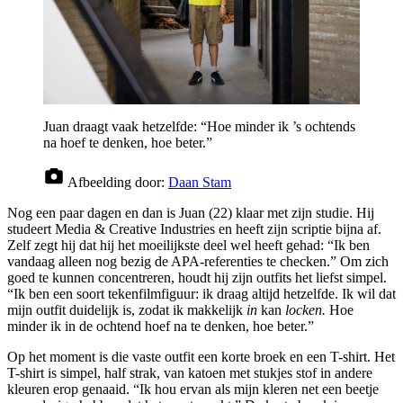
Juan draagt vaak hetzelfde: “Hoe minder ik ’s ochtends
na hoef te denken, hoe beter.”
Afbeelding door:
Daan Stam
Nog een paar dagen en dan is Juan (22) klaar met zijn studie. Hij
studeert Media & Creative Industries en heeft zijn scriptie bijna af.
Zelf zegt hij dat hij het moeilijkste deel wel heeft gehad: “Ik ben
vandaag alleen nog bezig de APA-referenties te checken.” Om zich
goed te kunnen concentreren, houdt hij zijn outfits het liefst simpel.
“Ik ben een soort tekenfilmfiguur: ik draag altijd hetzelfde. Ik wil dat
mijn outfit duidelijk is, zodat ik makkelijk
in
kan
locken.
Hoe
minder ik in de ochtend hoef na te denken, hoe beter.”
Op het moment is die vaste outfit een korte broek en een T-shirt. Het
T-shirt is simpel, half strak, van katoen met stukjes stof in andere
kleuren erop genaaid. “Ik hou ervan als mijn kleren net een beetje