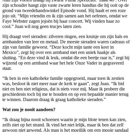
zijn schouder hangt zijn vaste zwarte leren handtas die hij ooit op de
grond van tweedehandswinkel Episode vond. Hij haalt er een roze
jojo uit. “Mijn vriendin en ik zijn samen aan het oefenen, omdat we
Faye Webster zagen jojoën bij haar concert. Wij vinden haar zo
cool.” Juan wil nog geen trucjes laten zien.
Hij draagt veel sieraden: zilveren ringen, een kruisje om zijn hals en
armbanden van leer en metaal. De meeste sieraden waren cadeaus of
zijn van familie geweest. “Deze kocht mijn tante een keer in
Mexico”, zegt hij over een armband met een uniek haakje als
sluiting. “En deze vind ik leuk, omdat die een beetje raar is,” zegt hij
wijzend op een armband waar het hele Onze Vader in gegraveerd
staat.
“Ik ben in een katholieke familie opgegroeid, maar toen ik zestien
was, besloot ik niet meer naar de kerk te gaan”, zegt Juan. “Ik bid
niet en ben niet religieus, dat is niets voor mij. Maar ik probeer die
geschiedenis toch bij me te houden en op een bepaalde manier terug
te winnen. Daarom draag ik graag katholieke sieraden.”
Wat zou je nooit aandoen?
“Ik draag bijna nooit schoenen waarin je mijn blote tenen kan zien,
zelfs niet op het strand. Ik vind het niet lelijk, maar ik ben dat zelf
gewoon niet gewend. Als man is het moeilijk om een mooie sandaal