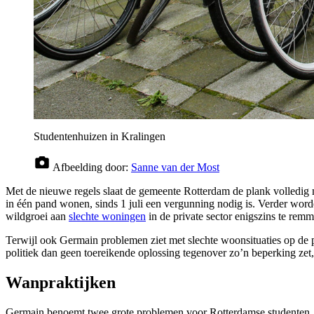
Studentenhuizen in Kralingen
Afbeelding door:
Sanne van der Most
Met de nieuwe regels slaat de gemeente Rotterdam de plank volledig
in één pand wonen, sinds 1 juli een vergunning nodig is. Verder word
wildgroei aan
slechte woningen
in de private sector enigszins te rem
Terwijl ook Germain problemen ziet met slechte woonsituaties op de pri
politiek dan geen toereikende oplossing tegenover zo’n beperking zet
Wanpraktijken
Germain benoemt twee grote problemen voor Rotterdamse studenten. Al