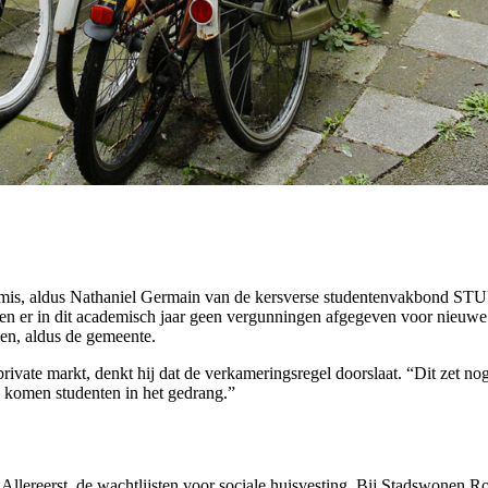
 mis, aldus Nathaniel Germain van de kersverse studentenvakbond STU
en er in dit academisch jaar geen vergunningen afgegeven voor nieuwe 
men, aldus de gemeente.
vate markt, denkt hij dat de verkameringsregel doorslaat. “Dit zet nog 
, komen studenten in het gedrang.”
lereerst, de wachtlijsten voor sociale huisvesting. Bij Stadswonen R