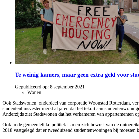
Te weinig kamers, maar geen extra geld voor stu
Gepubliceerd op:
8 september 2021
Wonen
Ook Stadswonen, onderdeel van corporatie Woonstad Rotterdam, verw
studentenhuisvester merkt al jaren dat het tekort aan studentenwonin
Anderzijds ziet Stadswonen dat het verkameren van appartementen op 
Ook in de gemeentelijke politiek is men zich bewust van de ontoereik
2018 vastgelegd dat er tweeduizend studentenwoningen bij moesten k