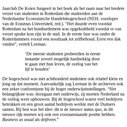
Jaarclub De Keien fungeert in het boek als het raam naar het bredere
verzet van studenten in Rotterdam die studeerden aan de
Nederlandse Economische Handelshogeschool (NEH, voorloper
van de Erasmus Universiteit, red.). “Het duurde even voordat
Rotterdam na het bombardement was opgekrabbeld voordat er van
verzet sprake kon zijn in de stad. In de eerste fase was onder de
Rotterdammers vooral een noodzaak tot zelfbehoud. Eerst een dak
vinden”, vertelt Leeman.
‘De meeste studenten probeerden in eerste
instantie zoveel mogelijk hardnekkig door
te gaan met hun leven, de oorlog van het
lijf te houden’
De hogeschool was met achthonderd studenten ook relatief klein en
jong op dat moment. Aanvankelijk zag Leeman in de archieven ook
een zeker conformisme bij de hoger onderwijsinstellingen. “Het
belangrijkste was: doorgaan met onderwijs, zij moeten Nederland na
de oorlog weer opbouwen. Bij de hogeschool waren veel bedrijven
betrokken en een groot aantal bedrijven werkte met de Duitsers
samen. Bij hen was het idee: dit is de nieuwe status quo, in dit
nieuwe rijk moeten wij ook een vooraanstaande positie hebben.
Business as usual
als drijfveer.”