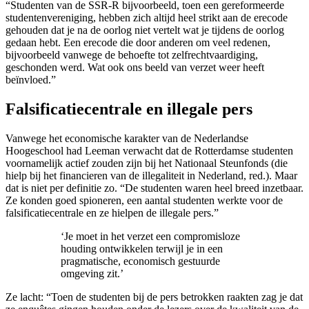
“Studenten van de SSR-R bijvoorbeeld, toen een gereformeerde
studentenvereniging, hebben zich altijd heel strikt aan de erecode
gehouden dat je na de oorlog niet vertelt wat je tijdens de oorlog
gedaan hebt. Een erecode die door anderen om veel redenen,
bijvoorbeeld vanwege de behoefte tot zelfrechtvaardiging,
geschonden werd. Wat ook ons beeld van verzet weer heeft
beïnvloed.”
Falsificatiecentrale en illegale pers
Vanwege het economische karakter van de Nederlandse
Hoogeschool had Leeman verwacht dat de Rotterdamse studenten
voornamelijk actief zouden zijn bij het Nationaal Steunfonds (die
hielp bij het financieren van de illegaliteit in Nederland, red.). Maar
dat is niet per definitie zo. “De studenten waren heel breed inzetbaar.
Ze konden goed spioneren, een aantal studenten werkte voor de
falsificatiecentrale en ze hielpen de illegale pers.”
‘Je moet in het verzet een compromisloze
houding ontwikkelen terwijl je in een
pragmatische, economisch gestuurde
omgeving zit.’
Ze lacht: “Toen de studenten bij de pers betrokken raakten zag je dat