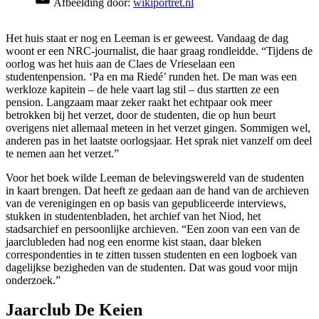
Afbeelding door:
wikiportret.nl
Het huis staat er nog en Leeman is er geweest. Vandaag de dag
woont er een NRC-journalist, die haar graag rondleidde. “Tijdens de
oorlog was het huis aan de Claes de Vrieselaan een
studentenpension. ‘Pa en ma Riedé’ runden het. De man was een
werkloze kapitein – de hele vaart lag stil – dus startten ze een
pension. Langzaam maar zeker raakt het echtpaar ook meer
betrokken bij het verzet, door de studenten, die op hun beurt
overigens niet allemaal meteen in het verzet gingen. Sommigen wel,
anderen pas in het laatste oorlogsjaar. Het sprak niet vanzelf om deel
te nemen aan het verzet.”
Voor het boek wilde Leeman de belevingswereld van de studenten
in kaart brengen. Dat heeft ze gedaan aan de hand van de archieven
van de verenigingen en op basis van gepubliceerde interviews,
stukken in studentenbladen, het archief van het Niod, het
stadsarchief en persoonlijke archieven. “Een zoon van een van de
jaarclubleden had nog een enorme kist staan, daar bleken
correspondenties in te zitten tussen studenten en een logboek van
dagelijkse bezigheden van de studenten. Dat was goud voor mijn
onderzoek.”
Jaarclub De Keien