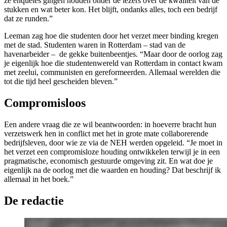
ze enquêtes gingen houden onder de lezers over de kwaliteit van de
stukken en wat beter kon. Het blijft, ondanks alles, toch een bedrijf
dat ze runden.”
Leeman zag hoe die studenten door het verzet meer binding kregen
met de stad. Studenten waren in Rotterdam – stad van de
havenarbeider – de gekke buitenbeentjes. “Maar door de oorlog zag
je eigenlijk hoe die studentenwereld van Rotterdam in contact kwam
met zeelui, communisten en gereformeerden. Allemaal werelden die
tot die tijd heel gescheiden bleven.”
Compromisloos
Een andere vraag die ze wil beantwoorden: in hoeverre bracht hun
verzetswerk hen in conflict met het in grote mate collaborerende
bedrijfsleven, door wie ze via de NEH werden opgeleid. “Je moet in
het verzet een compromisloze houding ontwikkelen terwijl je in een
pragmatische, economisch gestuurde omgeving zit. En wat doe je
eigenlijk na de oorlog met die waarden en houding? Dat beschrijf ik
allemaal in het boek.”
De redactie