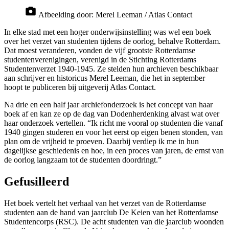
Afbeelding door:
Merel Leeman / Atlas Contact
In elke stad met een hoger onderwijsinstelling was wel een boek
over het verzet van studenten tijdens de oorlog, behalve Rotterdam.
Dat moest veranderen, vonden de vijf grootste Rotterdamse
studentenverenigingen, verenigd in de Stichting Rotterdams
Studentenverzet 1940-1945. Ze stelden hun archieven beschikbaar
aan schrijver en historicus Merel Leeman, die het in september
hoopt te publiceren bij uitgeverij Atlas Contact.
Na drie en een half jaar archiefonderzoek is het concept van haar
boek af en kan ze op de dag van Dodenherdenking alvast wat over
haar onderzoek vertellen. “Ik richt me vooral op studenten die vanaf
1940 gingen studeren en voor het eerst op eigen benen stonden, van
plan om de vrijheid te proeven. Daarbij verdiep ik me in hun
dagelijkse geschiedenis en hoe, in een proces van jaren, de ernst van
de oorlog langzaam tot de studenten doordringt.”
Gefusilleerd
Het boek vertelt het verhaal van het verzet van de Rotterdamse
studenten aan de hand van jaarclub De Keien van het Rotterdamse
Studentencorps (RSC). De acht studenten van die jaarclub woonden