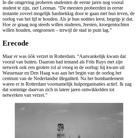
In die omgeving proberen studenten de eerste jaren nog vooral
student te zijn, ziet Leeman. “De meesten probeerden in eerste
instantie zoveel mogelijk hardnekkig door te gaan met hun leven, de
oorlog van het lijf te houden. Als je hun notities leest, begrijp je dat.
Hoe ze graag nog steeds willen studeren, feesten, kroegentochten
willen houden, ontgroenen – terwijl de stad in puin lag.”
Erecode
Maar er was óók verzet in Rotterdam. “Aanvankelijk kwam dat
vooral van buiten. Daarom had iemand als Frits Ruys met zijn
netwerk ook een grotere rol al vroeg in de oorlog: hij kwam uit
Wassenaar en Den Haag was aan het begin van de oorlog het
centrum van de Nederlandse illegaliteit. Na het bombardement
waren er in Rotterdam voornamelijk hulporganisaties actief. Ik zag
dat sommige daarvan zich in latere jaren ontwikkelden tot
netwerken van verzet.”