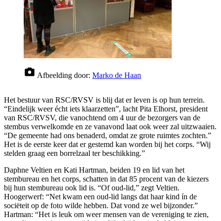
Afbeelding door:
Marko de Haan
Het bestuur van RSC/RVSV is blij dat er leven is op hun terrein.
“Eindelijk weer écht iets klaarzetten”, lacht Pita Elhorst, president
van RSC/RVSV, die vanochtend om 4 uur de bezorgers van de
stembus verwelkomde en ze vanavond laat ook weer zal uitzwaaien.
“De gemeente had ons benaderd, omdat ze grote ruimtes zochten.”
Het is de eerste keer dat er gestemd kan worden bij het corps. “Wij
stelden graag een borrelzaal ter beschikking.”
Daphne Veltien en Kati Hartman, beiden 19 en lid van het
stembureau en het corps, schatten in dat 85 procent van de kiezers
bij hun stembureau ook lid is. “Of oud-lid,” zegt Veltien.
Hoogerwerf: “Net kwam een oud-lid langs dat haar kind ín de
sociëteit op de foto wilde hebben. Dat vond ze wel bijzonder.”
Hartman: “Het is leuk om weer mensen van de vereniging te zien,