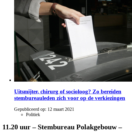
Uitsmijter, chirurg of socioloog? Zo bereiden
stembureauleden zich voor op de verkiezingen
Gepubliceerd op:
12 maart 2021
Politiek
11.20 uur – Stembureau Polakgebouw –