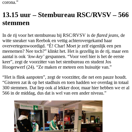
corona.”
13.15 uur – Stembureau RSC/RVSV – 566
stemmen
In de rij voor het stembureau bij RSC/RVSV is de
flared jeans
, de
witte sneaker van Reebok en vettig achterovergekamd haar
oververtegenwoordigd. “É! Char! Moet je zelf eigenlijk een pen
meenemen? Nee toch?” klinkt het. Het is gezellig in de rij, maar een
aantal is ook
‘low-key’
gespannen. “Voor veel hier is het de eerste
keer”, zegt de voorzitter van het stembureau en student Jos
Hoogerwerf (24). “Ze maken er meteen een huisuitje van.”
“Het is flink aanpoten”, zegt de voorzitter, die net een pauze houdt.
“Gisteren zat ik op het stadhuis en toen hadden we overdag in totaal
300 stemmen. Dat liep ook al lekker door, maar hier hebben we er al
566 in de middag, dus dat is wel van een ander niveau.”