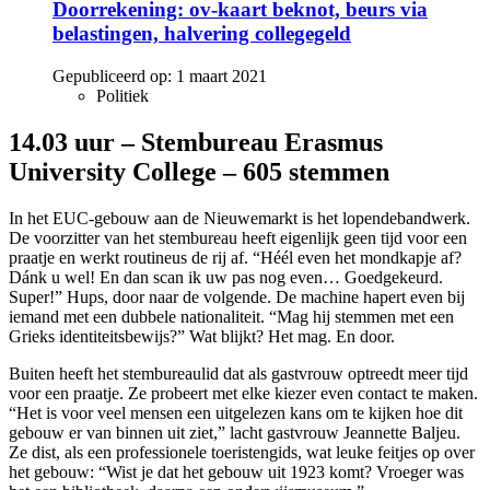
Doorrekening: ov-kaart beknot, beurs via
belastingen, halvering collegegeld
Gepubliceerd op:
1 maart 2021
Politiek
14.03 uur – Stembureau Erasmus
University College – 605 stemmen
In het EUC-gebouw aan de Nieuwemarkt is het lopendebandwerk.
De voorzitter van het stembureau heeft eigenlijk geen tijd voor een
praatje en werkt routineus de rij af. “Héél even het mondkapje af?
Dánk u wel! En dan scan ik uw pas nog even… Goedgekeurd.
Super!” Hups, door naar de volgende. De machine hapert even bij
iemand met een dubbele nationaliteit. “Mag hij stemmen met een
Grieks identiteitsbewijs?” Wat blijkt? Het mag. En door.
Buiten heeft het stembureaulid dat als gastvrouw optreedt meer tijd
voor een praatje. Ze probeert met elke kiezer even contact te maken.
“Het is voor veel mensen een uitgelezen kans om te kijken hoe dit
gebouw er van binnen uit ziet,” lacht gastvrouw Jeannette Baljeu.
Ze dist, als een professionele toeristengids, wat leuke feitjes op over
het gebouw: “Wist je dat het gebouw uit 1923 komt? Vroeger was