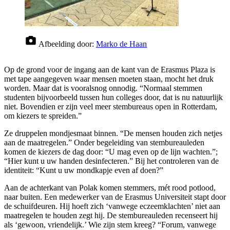
Afbeelding door:
Marko de Haan
Op de grond voor de ingang aan de kant van de Erasmus Plaza is
met tape aangegeven waar mensen moeten staan, mocht het druk
worden. Maar dat is vooralsnog onnodig. “Normaal stemmen
studenten bijvoorbeeld tussen hun colleges door, dat is nu natuurlijk
niet. Bovendien er zijn veel meer stembureaus open in Rotterdam,
om kiezers te spreiden.”
Ze druppelen mondjesmaat binnen. “De mensen houden zich netjes
aan de maatregelen.” Onder begeleiding van stembureauleden
komen de kiezers de dag door: “U mag even op de lijn wachten.”;
“Hier kunt u uw handen desinfecteren.” Bij het controleren van de
identiteit: “Kunt u uw mondkapje even af doen?”
Aan de achterkant van Polak komen stemmers, mét rood potlood,
naar buiten. Een medewerker van de Erasmus Universiteit stapt door
de schuifdeuren. Hij hoeft zich ‘vanwege eczeemklachten’ niet aan
maatregelen te houden zegt hij. De stembureauleden recenseert hij
als ‘gewoon, vriendelijk.’ Wie zijn stem kreeg? “Forum, vanwege