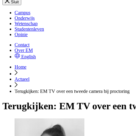
Sluit
Campus
Onderwijs
Wetenschap
Studentenleven
Opinie
Contact
Over EM
English
Home
Actueel
Terugkijken: EM TV over een tweede camera bij proctoring
Terugkijken: EM TV over een tw