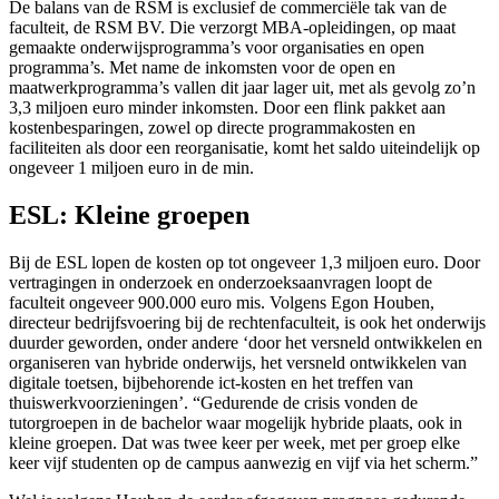
De balans van de RSM is exclusief de commerciële tak van de
faculteit, de RSM BV. Die verzorgt MBA-opleidingen, op maat
gemaakte onderwijsprogramma’s voor organisaties en open
programma’s. Met name de inkomsten voor de open en
maatwerkprogramma’s vallen dit jaar lager uit, met als gevolg zo’n
3,3 miljoen euro minder inkomsten. Door een flink pakket aan
kostenbesparingen, zowel op directe programmakosten en
faciliteiten als door een reorganisatie, komt het saldo uiteindelijk op
ongeveer 1 miljoen euro in de min.
ESL: Kleine groepen
Bij de ESL lopen de kosten op tot ongeveer 1,3 miljoen euro. Door
vertragingen in onderzoek en onderzoeksaanvragen loopt de
faculteit ongeveer 900.000 euro mis. Volgens Egon Houben,
directeur bedrijfsvoering bij de rechtenfaculteit, is ook het onderwijs
duurder geworden, onder andere ‘door het versneld ontwikkelen en
organiseren van hybride onderwijs, het versneld ontwikkelen van
digitale toetsen, bijbehorende ict-kosten en het treffen van
thuiswerkvoorzieningen’. “Gedurende de crisis vonden de
tutorgroepen in de bachelor waar mogelijk hybride plaats, ook in
kleine groepen. Dat was twee keer per week, met per groep elke
keer vijf studenten op de campus aanwezig en vijf via het scherm.”