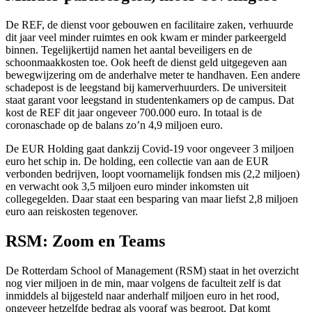
De REF, de dienst voor gebouwen en facilitaire zaken, verhuurde
dit jaar veel minder ruimtes en ook kwam er minder parkeergeld
binnen. Tegelijkertijd namen het aantal beveiligers en de
schoonmaakkosten toe. Ook heeft de dienst geld uitgegeven aan
bewegwijzering om de anderhalve meter te handhaven. Een andere
schadepost is de leegstand bij kamerverhuurders. De universiteit
staat garant voor leegstand in studentenkamers op de campus. Dat
kost de REF dit jaar ongeveer 700.000 euro. In totaal is de
coronaschade op de balans zo’n 4,9 miljoen euro.
De EUR Holding gaat dankzij Covid-19 voor ongeveer 3 miljoen
euro het schip in. De holding, een collectie van aan de EUR
verbonden bedrijven, loopt voornamelijk fondsen mis (2,2 miljoen)
en verwacht ook 3,5 miljoen euro minder inkomsten uit
collegegelden. Daar staat een besparing van maar liefst 2,8 miljoen
euro aan reiskosten tegenover.
RSM: Zoom en Teams
De Rotterdam School of Management (RSM) staat in het overzicht
nog vier miljoen in de min, maar volgens de faculteit zelf is dat
inmiddels al bijgesteld naar anderhalf miljoen euro in het rood,
ongeveer hetzelfde bedrag als vooraf was begroot. Dat komt