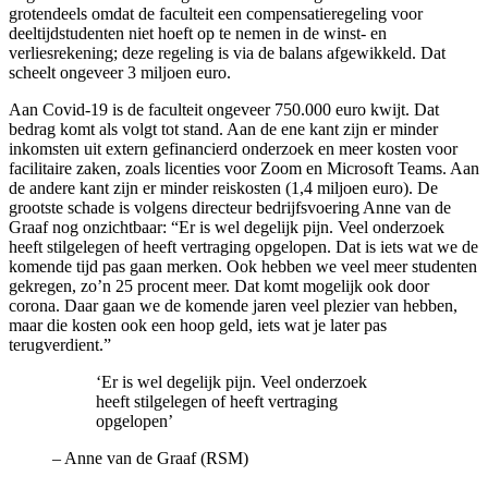
grotendeels omdat de faculteit een compensatieregeling voor
deeltijdstudenten niet hoeft op te nemen in de winst- en
verliesrekening; deze regeling is via de balans afgewikkeld. Dat
scheelt ongeveer 3 miljoen euro.
Aan Covid-19 is de faculteit ongeveer 750.000 euro kwijt. Dat
bedrag komt als volgt tot stand. Aan de ene kant zijn er minder
inkomsten uit extern gefinancierd onderzoek en meer kosten voor
facilitaire zaken, zoals licenties voor Zoom en Microsoft Teams. Aan
de andere kant zijn er minder reiskosten (1,4 miljoen euro). De
grootste schade is volgens directeur bedrijfsvoering Anne van de
Graaf nog onzichtbaar: “Er is wel degelijk pijn. Veel onderzoek
heeft stilgelegen of heeft vertraging opgelopen. Dat is iets wat we de
komende tijd pas gaan merken. Ook hebben we veel meer studenten
gekregen, zo’n 25 procent meer. Dat komt mogelijk ook door
corona. Daar gaan we de komende jaren veel plezier van hebben,
maar die kosten ook een hoop geld, iets wat je later pas
terugverdient.”
‘Er is wel degelijk pijn. Veel onderzoek
heeft stilgelegen of heeft vertraging
opgelopen’
–
Anne van de Graaf (RSM)