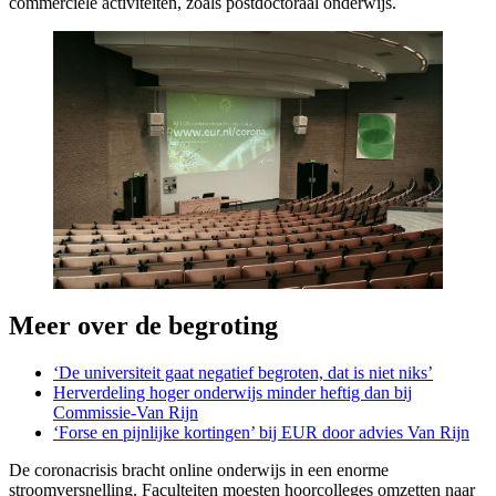
commerciële activiteiten, zoals postdoctoraal onderwijs.
Meer over de begroting
‘De universiteit gaat negatief begroten, dat is niet niks’
Herverdeling hoger onderwijs minder heftig dan bij
Commissie-Van Rijn
‘Forse en pijnlijke kortingen’ bij EUR door advies Van Rijn
De coronacrisis bracht online onderwijs in een enorme
stroomversnelling. Faculteiten moesten hoorcolleges omzetten naar