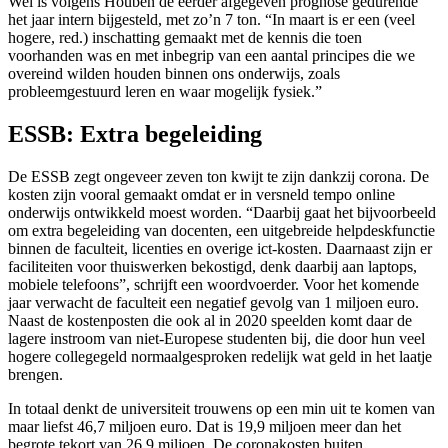
Wel is volgens Houben de eerder afgegeven prognose gedurende
het jaar intern bijgesteld, met zo’n 7 ton. “In maart is er een (veel
hogere, red.) inschatting gemaakt met de kennis die toen
voorhanden was en met inbegrip van een aantal principes die we
overeind wilden houden binnen ons onderwijs, zoals
probleemgestuurd leren en waar mogelijk fysiek.”
ESSB: Extra begeleiding
De ESSB zegt ongeveer zeven ton kwijt te zijn dankzij corona. De
kosten zijn vooral gemaakt omdat er in versneld tempo online
onderwijs ontwikkeld moest worden. “Daarbij gaat het bijvoorbeeld
om extra begeleiding van docenten, een uitgebreide helpdeskfunctie
binnen de faculteit, licenties en overige ict-kosten. Daarnaast zijn er
faciliteiten voor thuiswerken bekostigd, denk daarbij aan laptops,
mobiele telefoons”, schrijft een woordvoerder. Voor het komende
jaar verwacht de faculteit een negatief gevolg van 1 miljoen euro.
Naast de kostenposten die ook al in 2020 speelden komt daar de
lagere instroom van niet-Europese studenten bij, die door hun veel
hogere collegegeld normaalgesproken redelijk wat geld in het laatje
brengen.
In totaal denkt de universiteit trouwens op een min uit te komen van
maar liefst 46,7 miljoen euro. Dat is 19,9 miljoen meer dan het
begrote tekort van 26,9 miljoen. De coronakosten buiten