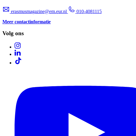
erasmusmagazine@em.eur.nl
010-4081115
Meer contactinformatie
Volg ons