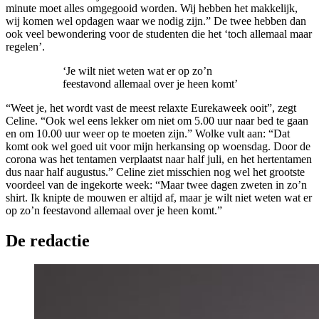
minute moet alles omgegooid worden. Wij hebben het makkelijk,
wij komen wel opdagen waar we nodig zijn.” De twee hebben dan
ook veel bewondering voor de studenten die het ‘toch allemaal maar
regelen’.
‘Je wilt niet weten wat er op zo’n
feestavond allemaal over je heen komt’
“Weet je, het wordt vast de meest relaxte Eurekaweek ooit”, zegt
Celine. “Ook wel eens lekker om niet om 5.00 uur naar bed te gaan
en om 10.00 uur weer op te moeten zijn.” Wolke vult aan: “Dat
komt ook wel goed uit voor mijn herkansing op woensdag. Door de
corona was het tentamen verplaatst naar half juli, en het hertentamen
dus naar half augustus.” Celine ziet misschien nog wel het grootste
voordeel van de ingekorte week: “Maar twee dagen zweten in zo’n
shirt. Ik knipte de mouwen er altijd af, maar je wilt niet weten wat er
op zo’n feestavond allemaal over je heen komt.”
De redactie