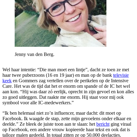
Jenny van den Berg.
Wel haar intentie: “Die man moet een lintje”, dacht ze toen ze met
haar twee puberzoons (16 en 19 jaar) en man op de bank
televisie
keek
en Gommers zag vertellen over de perikelen op de Intensive
Care. Het was de tijd dat het er enorm om spande of de IC het wel
aan kon. “Hij was daar zó eerlijk, oprecht in zijn gevoel en kon alles
zo goed uitleggen. Dat raakte me enorm. Hij staat voor mij ook
symbool voor alle IC-medewerkers.”
“Ik ben helemaal niet zo’n influencer, maar dacht: dit moet op
Facebook. Ik waagde de stap, zette mijn gevoelens onder elkaar en
deelde.” Ze bleek de juiste toon aan te slaan: het
bericht
ging viraal
op Facebook, een andere vrouw kopieerde haar tekst en ook dat is
talloze malen gedeeld. In totaal zitten ze op 50.000 deelacties.