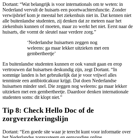
Dortant: “Wat belangrijk is voor internationals om te weten: in
Nederland vervult de huisarts een poortwachtersfunctie. Zonder
verwijsbrief kom je meestal het ziekenhuis niet in. Dat kennen niet
alle buitenlandse studenten, zij denken dat ze meteen naar het
ziekenhuis kunnen of moeten, maar zo werkt het niet. Eerst naar de
huisarts, die vormt de sleutel naar verdere zorg.”
‘Nederlandse huisartsen zeggen nog
weleens: ga maar lekker uitzieken met een
gembertheetje’
En buitenlandse studenten kunnen er ook vanuit gaan en erop
vertrouwen dat huisartsen deskundig zijn, zegt Dortant. “In
sommige landen is het gebruikelijk dat je voor vrijwel alles
tenminste een antibioticakuur krijgt. Dat doen Nederlandse
huisartsen minder snel. Die zeggen nog weleens: ga maar lekker
uitzieken met een gembertheetje. Daardoor denken internationale
studenten soms: dit klopt niet.”
Tip 8: Check Hello Doc of de
zorgverzekeringslijn
Dortant: “Een goede site waar je terecht kunt voor informatie over
het Nederlandse zorgsysteem en eenvoudige online