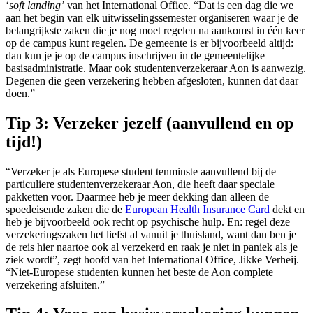
‘
soft landing’
van het International Office. “Dat is een dag die we
aan het begin van elk uitwisselingssemester organiseren waar je de
belangrijkste zaken die je nog moet regelen na aankomst in één keer
op de campus kunt regelen. De gemeente is er bijvoorbeeld altijd:
dan kun je je op de campus inschrijven in de gemeentelijke
basisadministratie. Maar ook studentenverzekeraar Aon is aanwezig.
Degenen die geen verzekering hebben afgesloten, kunnen dat daar
doen.”
Tip 3: Verzeker jezelf (aanvullend en op
tijd!)
“Verzeker je als Europese student tenminste aanvullend bij de
particuliere studentenverzekeraar Aon, die heeft daar speciale
pakketten voor. Daarmee heb je meer dekking dan alleen de
spoedeisende zaken die de
European Health Insurance Card
dekt en
heb je bijvoorbeeld ook recht op psychische hulp. En: regel deze
verzekeringszaken het liefst al vanuit je thuisland, want dan ben je
de reis hier naartoe ook al verzekerd en raak je niet in paniek als je
ziek wordt”, zegt hoofd van het International Office, Jikke Verheij.
“Niet-Europese studenten kunnen het beste de Aon complete +
verzekering afsluiten.”