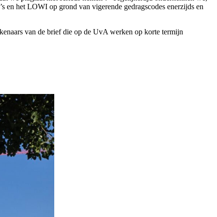
CWI’s en het LOWI op grond van vigerende gedragscodes enerzijds en
ekenaars van de brief die op de UvA werken op korte termijn