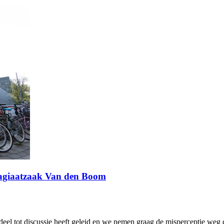
lagiaatzaak Van den Boom
deel tot discussie heeft geleid en we nemen graag de misperceptie weg d