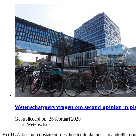
Wetenschappers vragen om second opinion in p
Gepubliceerd op:
26 februari 2020
Wetenschap
Het UvA-bestuur constateert ‘desalniettemin dat ons aanvankelijk oor