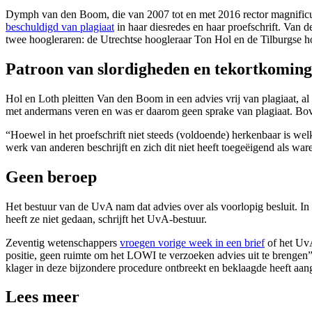
Dymph van den Boom, die van 2007 tot en met 2016 rector magnificus
beschuldigd van plagiaat
in haar diesredes en haar proefschrift. Va
twee hoogleraren: de Utrechtse hoogleraar Ton Hol en de Tilburgse h
Patroon van slordigheden en tekortkomin
Hol en Loth pleitten Van den Boom in een advies vrij van plagiaat, 
met andermans veren en was er daarom geen sprake van plagiaat. Bovend
“Hoewel in het proefschrift niet steeds (voldoende) herkenbaar is wel
werk van anderen beschrijft en zich dit niet heeft toegeëigend als war
Geen beroep
Het bestuur van de UvA nam dat advies over als voorlopig besluit. I
heeft ze niet gedaan, schrijft het UvA-bestuur.
Zeventig wetenschappers
vroegen vorige week in een brief
of het UvA
positie, geen ruimte om het LOWI te verzoeken advies uit te brengen”
klager in deze bijzondere procedure ontbreekt en beklaagde heeft aan
Lees meer