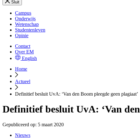
Sluit
Campus
Onderwijs
Wetenschap
Studentenleven
Opinie
Contact
Over EM
English
Home
Actueel
Definitief besluit UvA: ‘Van den Boom pleegde geen plagiaat’
Definitief besluit UvA: ‘Van de
Gepubliceerd op:
5 maart 2020
Nieuws