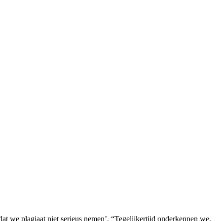
at we plagiaat niet serieus nemen’. “Tegelijkertijd onderkennen we,