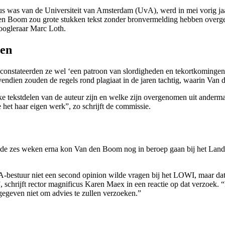
 was van de Universiteit van Amsterdam (UvA), werd in mei vorig jaar
n den Boom zou grote stukken tekst zonder bronvermelding hebben ov
oogleraar Marc Loth.
gen
al constateerden ze wel ‘een patroon van slordigheden en tekortkomin
ien zouden de regels rond plagiaat in de jaren tachtig, waarin Van den
ke tekstdelen van de auteur zijn en welke zijn overgenomen uit anderma
e het haar eigen werk”, zo schrijft de commissie.
n de zes weken erna kon Van den Boom nog in beroep gaan bij het Land
-bestuur niet een second opinion wilde vragen bij het LOWI, maar dat ka
, schrijft rector magnificus Karen Maex in een reactie op dat verzoek.
gegeven niet om advies te zullen verzoeken.”