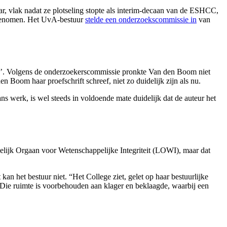
, vlak nadat ze plotseling stopte als interim-decaan van de ESHCC,
ergenomen. Het UvA-bestuur
stelde een onderzoekscommissie in
van
gen’. Volgens de onderzoekerscommissie pronkte Van den Boom niet
 Boom haar proefschrift schreef, niet zo duidelijk zijn als nu.
ns werk, is wel steeds in voldoende mate duidelijk dat de auteur het
elijk Orgaan voor Wetenschappelijke Integriteit (LOWI), maar dat
n het bestuur niet. “Het College ziet, gelet op haar bestuurlijke
 “Die ruimte is voorbehouden aan klager en beklaagde, waarbij een