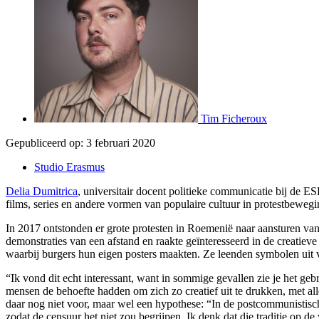
Tim Ficheroux
Gepubliceerd op:
3 februari 2020
Studio Erasmus
Delia Dumitrica
, universitair docent politieke communicatie bij de 
films, series en andere vormen van populaire cultuur in protestbeweg
In 2017 ontstonden er grote protesten in Roemenië naar aansturen va
demonstraties van een afstand en raakte geïnteresseerd in de creatiev
waarbij burgers hun eigen posters maakten. Ze leenden symbolen uit v
“Ik vond dit echt interessant, want in sommige gevallen zie je het g
mensen de behoefte hadden om zich zo creatief uit te drukken, met all
daar nog niet voor, maar wel een hypothese: “In de postcommunistis
zodat de censuur het niet zou begrijpen. Ik denk dat die traditie op d