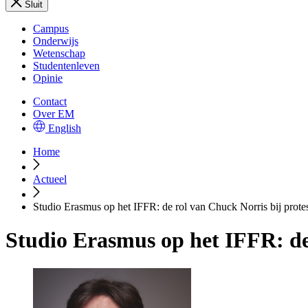
Sluit
Campus
Onderwijs
Wetenschap
Studentenleven
Opinie
Contact
Over EM
English
Home
Actueel
Studio Erasmus op het IFFR: de rol van Chuck Norris bij prot
Studio Erasmus op het IFFR: de