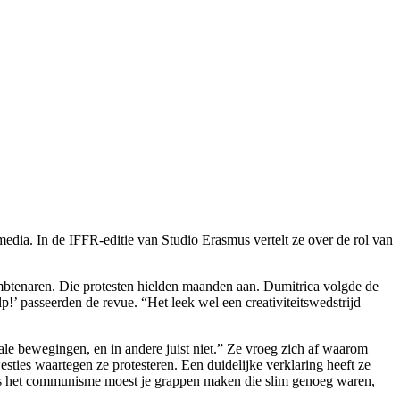
edia. In de IFFR-editie van Studio Erasmus vertelt ze over de rol van
ambtenaren. Die protesten hielden maanden aan. Dumitrica volgde de
!’ passeerden de revue. “Het leek wel een creativiteitswedstrijd
ale bewegingen, en in andere juist niet.” Ze vroeg zich af waarom
sties waartegen ze protesteren. Een duidelijke verklaring heeft ze
ens het communisme moest je grappen maken die slim genoeg waren,