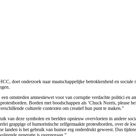
ESHCC, doet onderzoek naar maatschappelijke betrokkenheid en sociale m
ingen.
n een omstreden amnestiewet voor van corruptie verdachte politici en 
e protestborden. Borden met boodschappen als ‘Chuck Norris, please help
erschillende culturele contexten om creatief hun punt te maken.”
ebruik van deze symbolen en beelden opnieuw overvloeien in andere soci
erlei grappige of humoristische zelfgemaakte protestborden, over de kwe
che landen is het gebruik van humor erg onderdrukt geweest. Dus tijd
e volgende generatie is overgegaan.”