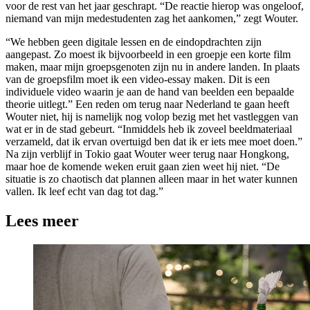
voor de rest van het jaar geschrapt. “De reactie hierop was ongeloof,
niemand van mijn medestudenten zag het aankomen,” zegt Wouter.
“We hebben geen digitale lessen en de eindopdrachten zijn
aangepast. Zo moest ik bijvoorbeeld in een groepje een korte film
maken, maar mijn groepsgenoten zijn nu in andere landen. In plaats
van de groepsfilm moet ik een video-essay maken. Dit is een
individuele video waarin je aan de hand van beelden een bepaalde
theorie uitlegt.” Een reden om terug naar Nederland te gaan heeft
Wouter niet, hij is namelijk nog volop bezig met het vastleggen van
wat er in de stad gebeurt. “Inmiddels heb ik zoveel beeldmateriaal
verzameld, dat ik ervan overtuigd ben dat ik er iets mee moet doen.”
Na zijn verblijf in Tokio gaat Wouter weer terug naar Hongkong,
maar hoe de komende weken eruit gaan zien weet hij niet. “De
situatie is zo chaotisch dat plannen alleen maar in het water kunnen
vallen. Ik leef echt van dag tot dag.”
Lees meer