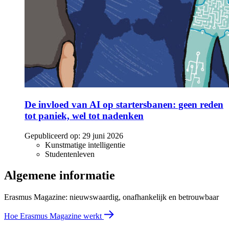
De invloed van AI op startersbanen: geen reden
tot paniek, wel tot nadenken
Gepubliceerd op:
29 juni 2026
Kunstmatige intelligentie
Studentenleven
Algemene informatie
Erasmus Magazine: nieuwswaardig, onafhankelijk en betrouwbaar
Hoe Erasmus Magazine werkt