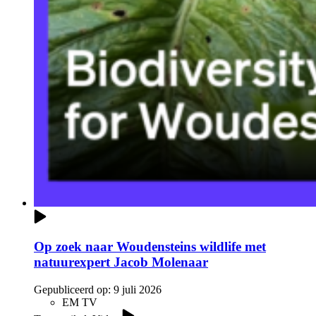
Op zoek naar Woudensteins wildlife met
natuurexpert Jacob Molenaar
Gepubliceerd op:
9 juli 2026
EM TV