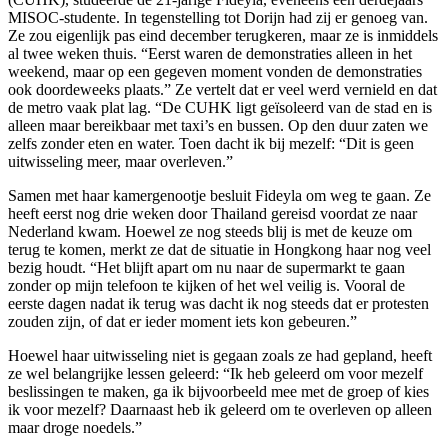
MISOC-studente. In tegenstelling tot Dorijn had zij er genoeg van.
Ze zou eigenlijk pas eind december terugkeren, maar ze is inmiddels
al twee weken thuis. “Eerst waren de demonstraties alleen in het
weekend, maar op een gegeven moment vonden de demonstraties
ook doordeweeks plaats.” Ze vertelt dat er veel werd vernield en dat
de metro vaak plat lag. “De CUHK ligt geïsoleerd van de stad en is
alleen maar bereikbaar met taxi’s en bussen. Op den duur zaten we
zelfs zonder eten en water. Toen dacht ik bij mezelf: “Dit is geen
uitwisseling meer, maar overleven.”
Samen met haar kamergenootje besluit Fideyla om weg te gaan. Ze
heeft eerst nog drie weken door Thailand gereisd voordat ze naar
Nederland kwam. Hoewel ze nog steeds blij is met de keuze om
terug te komen, merkt ze dat de situatie in Hongkong haar nog veel
bezig houdt. “Het blijft apart om nu naar de supermarkt te gaan
zonder op mijn telefoon te kijken of het wel veilig is. Vooral de
eerste dagen nadat ik terug was dacht ik nog steeds dat er protesten
zouden zijn, of dat er ieder moment iets kon gebeuren.”
Hoewel haar uitwisseling niet is gegaan zoals ze had gepland, heeft
ze wel belangrijke lessen geleerd: “Ik heb geleerd om voor mezelf
beslissingen te maken, ga ik bijvoorbeeld mee met de groep of kies
ik voor mezelf? Daarnaast heb ik geleerd om te overleven op alleen
maar droge noedels.”