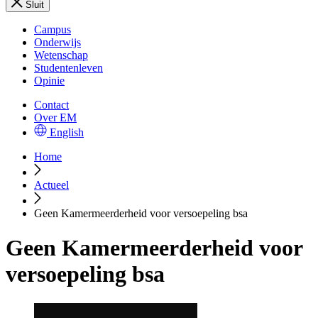
Sluit
Campus
Onderwijs
Wetenschap
Studentenleven
Opinie
Contact
Over EM
English
Home
Actueel
Geen Kamermeerderheid voor versoepeling bsa
Geen Kamermeerderheid voor
versoepeling bsa