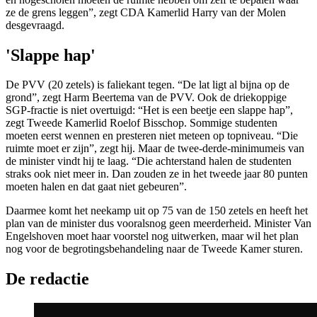
ze de grens leggen”, zegt CDA Kamerlid Harry van der Molen
desgevraagd.
'Slappe hap'
De PVV (20 zetels) is faliekant tegen. “De lat ligt al bijna op de
grond”, zegt Harm Beertema van de PVV. Ook de driekoppige
SGP-fractie is niet overtuigd: “Het is een beetje een slappe hap”,
zegt Tweede Kamerlid Roelof Bisschop. Sommige studenten
moeten eerst wennen en presteren niet meteen op topniveau. “Die
ruimte moet er zijn”, zegt hij. Maar de twee-derde-minimumeis van
de minister vindt hij te laag. “Die achterstand halen de studenten
straks ook niet meer in. Dan zouden ze in het tweede jaar 80 punten
moeten halen en dat gaat niet gebeuren”.
Daarmee komt het neekamp uit op 75 van de 150 zetels en heeft het
plan van de minister dus vooralsnog geen meerderheid. Minister Van
Engelshoven moet haar voorstel nog uitwerken, maar wil het plan
nog voor de begrotingsbehandeling naar de Tweede Kamer sturen.
De redactie