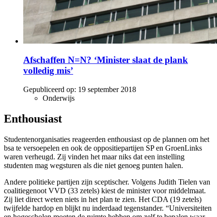
Afschaffen N=N? ‘Minister slaat de plank
volledig mis’
Gepubliceerd op:
19 september 2018
Onderwijs
Enthousiast
Studentenorganisaties reageerden enthousiast op de plannen om het
bsa te versoepelen en ook de oppositiepartijen SP en GroenLinks
waren verheugd. Zij vinden het maar niks dat een instelling
studenten mag wegsturen als die niet genoeg punten halen.
Andere politieke partijen zijn sceptischer. Volgens Judith Tielen van
coalitiegenoot VVD (33 zetels) kiest de minister voor middelmaat.
Zij liet direct weten niets in het plan te zien. Het CDA (19 zetels)
twijfelde hardop en blijkt nu inderdaad tegenstander. “Universiteiten
en hogescholen moeten de ruimte hebben om zelf te bepalen waar