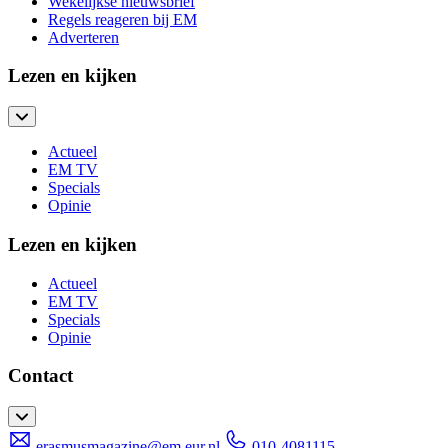
Wekelijkse nieuwsbrief
Regels reageren bij EM
Adverteren
Lezen en kijken
Actueel
EM TV
Specials
Opinie
Lezen en kijken
Actueel
EM TV
Specials
Opinie
Contact
erasmusmagazine@em.eur.nl
010-4081115