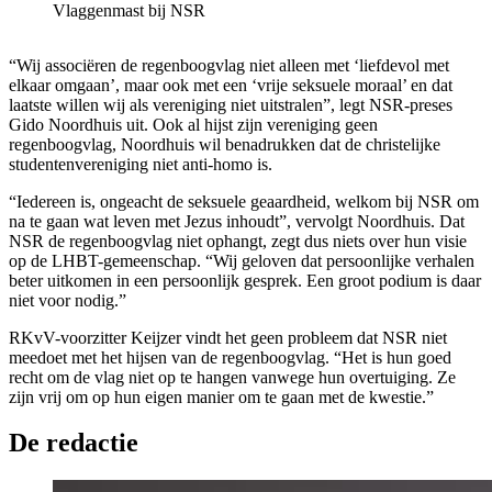
Vlaggenmast bij NSR
“Wij associëren de regenboogvlag niet alleen met ‘liefdevol met
elkaar omgaan’, maar ook met een ‘vrije seksuele moraal’ en dat
laatste willen wij als vereniging niet uitstralen”, legt NSR-preses
Gido Noordhuis uit. Ook al hijst zijn vereniging geen
regenboogvlag, Noordhuis wil benadrukken dat de christelijke
studentenvereniging niet anti-homo is.
“Iedereen is, ongeacht de seksuele geaardheid, welkom bij NSR om
na te gaan wat leven met Jezus inhoudt”, vervolgt Noordhuis. Dat
NSR de regenboogvlag niet ophangt, zegt dus niets over hun visie
op de LHBT-gemeenschap. “Wij geloven dat persoonlijke verhalen
beter uitkomen in een persoonlijk gesprek. Een groot podium is daar
niet voor nodig.”
RKvV-voorzitter Keijzer vindt het geen probleem dat NSR niet
meedoet met het hijsen van de regenboogvlag. “Het is hun goed
recht om de vlag niet op te hangen vanwege hun overtuiging. Ze
zijn vrij om op hun eigen manier om te gaan met de kwestie.”
De redactie