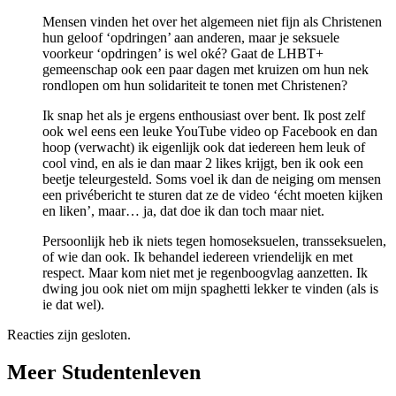
Mensen vinden het over het algemeen niet fijn als Christenen
hun geloof ‘opdringen’ aan anderen, maar je seksuele
voorkeur ‘opdringen’ is wel oké? Gaat de LHBT+
gemeenschap ook een paar dagen met kruizen om hun nek
rondlopen om hun solidariteit te tonen met Christenen?
Ik snap het als je ergens enthousiast over bent. Ik post zelf
ook wel eens een leuke YouTube video op Facebook en dan
hoop (verwacht) ik eigenlijk ook dat iedereen hem leuk of
cool vind, en als ie dan maar 2 likes krijgt, ben ik ook een
beetje teleurgesteld. Soms voel ik dan de neiging om mensen
een privébericht te sturen dat ze de video ‘écht moeten kijken
en liken’, maar… ja, dat doe ik dan toch maar niet.
Persoonlijk heb ik niets tegen homoseksuelen, transseksuelen,
of wie dan ook. Ik behandel iedereen vriendelijk en met
respect. Maar kom niet met je regenboogvlag aanzetten. Ik
dwing jou ook niet om mijn spaghetti lekker te vinden (als is
ie dat wel).
Reacties zijn gesloten.
Meer Studentenleven