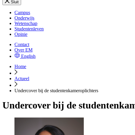
Sluit
Campus
Onderwijs
Wetenschap
Studentenleven
Opinie
Contact
Over EM
English
Home
Actueel
Undercover bij de studentenkameroplichters
Undercover bij de studentenkam