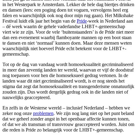
in het Westerpark te Amsterdam. Lekker de hele dag biertjes drinken
en dansen (lees: een poging doen tot voguen, vervolgens heel erg
falen en waarschijnlijk ook nog door mijn rug gaan). Het Milkshake
Festival luidt elk jaar het begin van de
Pride
-week in Nederland aan
– dé week waarin de gehele vaderlandse LHBT+-gemeenschap
viert wie ze zijn. Voor de vele ‘buitenstaanders’ is de Pride niet meer
dan een evenement waarbij flamboyante mannen op een boot staan
te dansen en niet ‘normaal’ kunnen doen. Maar deze mensen weten
waarschijnlijk niet hoeveel Pride echt betekent voor de LHBT+-
gemeenschap.
Tot op de dag van vandaag wordt homoseksualiteit gecriminaliseerd
in meer dan zeventig landen ter wereld, waarvan er vijf de doodstraf
nog toepassen voor hen die homoseksueel gedrag vertonen. In de
landen waar dit niet gecriminaliseerd wordt, is er nog steeds het
stigma dat zegt dat homoseksualiteit en transgenderisme onnatuurlijk
zouden zijn. Dus wordt dergelijk gedrag ook in die landen niet of
nauwelijks geaccepteerd.
En zelfs in de Westerse wereld – inclusief Nederland – hebben we
zeker nog onze
problemen
. We zijn nog lang niet op het punt beland
dat we geheel zonder angst in het openbaar affectie kunnen tonen,
of dat we als transman of transvrouw geaccepteerd worden. Juist om
die reden is Pride zo belangrijk voor de LHBT+-gemeenschap.