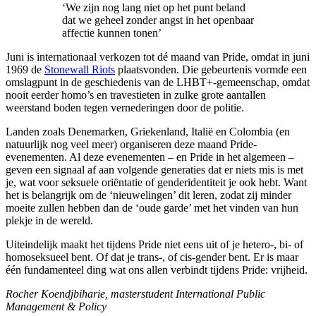
‘We zijn nog lang niet op het punt beland
dat we geheel zonder angst in het openbaar
affectie kunnen tonen’
Juni is internationaal verkozen tot dé maand van Pride, omdat in juni
1969 de
Stonewall Riots
plaatsvonden. Die gebeurtenis vormde een
omslagpunt in de geschiedenis van de LHBT+-gemeenschap, omdat
nooit eerder homo’s en travestieten in zulke grote aantallen
weerstand boden tegen vernederingen door de politie.
Landen zoals Denemarken, Griekenland, Italië en Colombia (en
natuurlijk nog veel meer) organiseren deze maand Pride-
evenementen. Al deze evenementen – en Pride in het algemeen –
geven een signaal af aan volgende generaties dat er niets mis is met
je, wat voor seksuele oriëntatie of genderidentiteit je ook hebt. Want
het is belangrijk om de ‘nieuwelingen’ dit leren, zodat zij minder
moeite zullen hebben dan de ‘oude garde’ met het vinden van hun
plekje in de wereld.
Uiteindelijk maakt het tijdens Pride niet eens uit of je hetero-, bi- of
homoseksueel bent. Of dat je trans-, of cis-gender bent. Er is maar
één fundamenteel ding wat ons allen verbindt tijdens Pride: vrijheid.
Rocher Koendjbiharie, masterstudent International Public
Management & Policy