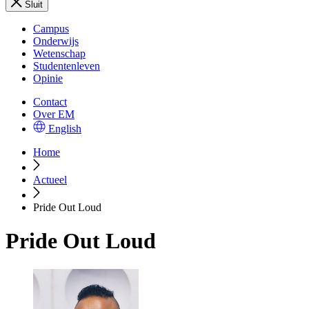
Sluit
Campus
Onderwijs
Wetenschap
Studentenleven
Opinie
Contact
Over EM
English
Home
Actueel
Pride Out Loud
Pride Out Loud